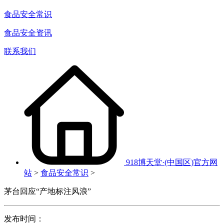
食品安全常识
食品安全资讯
联系我们
918博天堂·(中国区)官方网
站
>
食品安全常识
>
茅台回应“产地标注风浪”
发布时间：