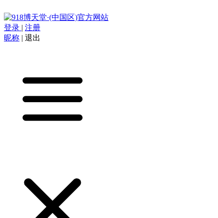
登录
|
注册
昵称
|
退出