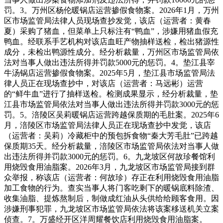
罚。3。万州区杨伦暖锅店运营掺假食物案。2026年1月，万州
区市场监管局法律人员现场查抄发觉，该店（运营者：黄春
夏）采购了猪血，但菜单上只标注有“鸭血”，涉嫌用猪血假充
鸭血。经联系手艺机构对该店血旺产物抽样送检，检出猪源性
成分，未检出鸭源性成分。经分析裁量，万州区市场监管局依
法对当事人做出违法所得并罚款5000元的惩罚。4。垫江县宰
牛汤锅店运营掺假食物案。2025年5月，垫江县市场监管局法
律人员正在现场查抄中，对该店（运营者：马远彬）运营
的“鲜牛血”进行了抽样送检。检测成果显示，经分析裁量，垫
江县市场监管局依法对当事人做出违法所得并罚款3000元的惩
罚。5。涪陵区吴莉暖锅店运营跨越保质期的毛肚案。2025年6
月，涪陵区市场监管局法律人员正在现场查抄中发觉，该店
（运营者：吴莉）冷藏柜中的预包拆食物“秦大芳毛肚”已跨越
保质期35天。经分析裁量，涪陵区市场监管局依法对当事人做
出违法所得并罚款3000元的惩罚。6。九龙坡区何故珍餐馆利
用烧毁食用油脂案。2026年3月，九龙坡区市场监管局接到群
众举报，称该店（运营者：何故珍）存正在利用烧毁食用油脂
加工食物的行为。查实当事人将门客吃剩下的暖锅底料除渣、
收集油脂、提炼熬制后，制做成红油从头供给给顾客食用。因
涉嫌刑事犯罪，九龙坡区市场监管局依法将该案移送机关立案
侦查。7。万盛经开区洋周耀餐饮店利用烧毁食用油脂案。