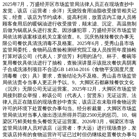
2025年7月，万盛经开区市场监管局法律人员正在现场查抄中
发觉，该店（运营者：余洋）无烧毁食用油脂收受接管相关记
实，经查，该店为节约成本、提高利润，放置店内工做人员将
顾客食用后的暖锅油进行收受接管，颠末滤、沉淀、高温熬制
后做为锅底从头进行发卖。因涉嫌犯罪，万盛经开区市场监管
局依法将该案移送机关立案侦查。8。沉庆热辣辣餐饮办事无
限公司餐饮具清洗消毒不及格案。2025年6月，受秀山县市场
监管局委托，食物药品查验检测研究院工做人员按照年度抽检
打算对该公司（代表人：罗信芳）利用的汤勺、杯子、餐碗等
复用餐饮具依法进行了抽检，查验演讲显示该批次餐饮具阴离
子合成洗涤剂项目不合适GB 14934-2016《食物平安国度尺度
消毒餐（饮）具》要求，查验结论为不及格。秀山县市场监管
局依法责令当事人更正并予以。9。大脚区石都麻辣餐饮文化
（沉庆）无限公司无证运营案。2025年12月，大脚区市场监管
局接到群众举报，称该公司（代表人：贺贤东）无证运营。法
律人员正在随后的现场查抄中查实，该店正在未取得食物运营
许可的环境下处置餐饮办事勾当。经分析裁量，大脚区市场监
管局依法对当事人做出违法所得并罚款2500元的惩罚。10。铜
梁区巧鲜美蛙鱼头餐馆无证运营案。2026年3月，铜梁区市场
监管局法律人员对该店（运营者：李大远）进行现场查抄，发
觉该店持有的食物运营许可证已过时但仍继续处置餐饮办事勾