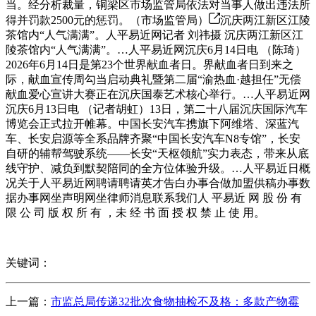
当。经分析裁量，铜梁区市场监管局依法对当事人做出违法所
得并罚款2500元的惩罚。（市场监管局）
沉庆两江新区江陵
茶馆内“人气满满”。人平易近网记者 刘祎摄 沉庆两江新区江
陵茶馆内“人气满满”。…人平易近网沉庆6月14日电 （陈琦）
2026年6月14日是第23个世界献血者日。界献血者日到来之
际，献血宣传周勾当启动典礼暨第二届“渝热血·越担任”无偿
献血爱心宣讲大赛正在沉庆国泰艺术核心举行。…人平易近网
沉庆6月13日电 （记者胡虹）13日，第二十八届沉庆国际汽车
博览会正式拉开帷幕。中国长安汽车携旗下阿维塔、深蓝汽
车、长安启源等全系品牌齐聚“中国长安汽车N8专馆”，长安
自研的辅帮驾驶系统——长安“天枢领航”实力表态，带来从底
线守护、减负到默契陪同的全方位体验升级。…人平易近日概
况关于人平易近网聘请聘请英才告白办事合做加盟供稿办事数
据办事网坐声明网坐律师消息联系我们人 平易近 网 股 份 有
限 公 司 版 权 所 有 ，未 经 书 面 授 权 禁 止 使 用。
关键词：
上一篇：
市监总局传递32批次食物抽检不及格：多款产物霉