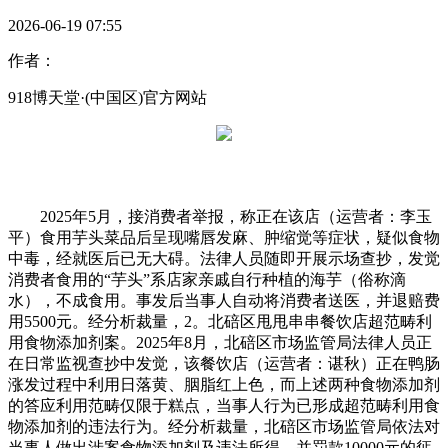
2026-06-19 07:55
作者：
918博天堂·(中国区)官方网站
2025年5月，接消费者举报，称正在该店（运营者：李玉
平）食用芋头菜品后呈现嘴唇发麻、肿缩觉等症状，疑似食物
中毒，经就医后已无大碍。法律人员随即开展示场查抄，发觉
消费者食用的“芋头”系店家亲戚自行种植的海芋（俗称滴
水），不成食用。事发后当事人自动将消费者送医，并退赔费
用5500元。经分析裁量，2。北碚区甩甩串串餐饮店超范畴利
用食物添加剂案。2025年8月，北碚区市场监管局法律人员正
在日常监视查抄中发觉，该餐饮店（运营者：谌秋）正在鸭肠
涨发过程中利用日落黄、胭脂红上色，而上述两种食物添加剂
的答应利用范畴仅限于糕点，当事人行为已形成超范畴利用食
物添加剂的违法行为。经分析裁量，北碚区市场监管局依法对
当事人做出涉案食物添加剂及违法所得，并罚款10000元的惩