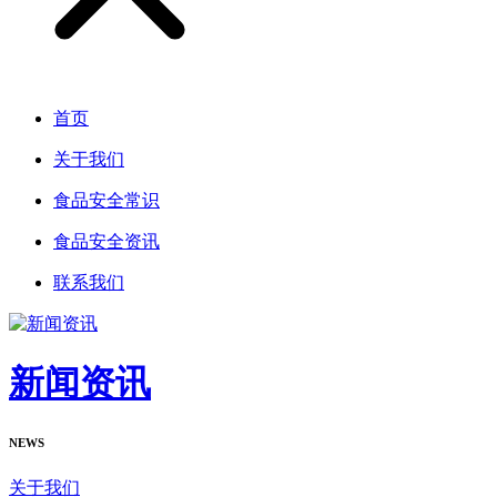
首页
关于我们
食品安全常识
食品安全资讯
联系我们
新闻资讯
NEWS
关于我们