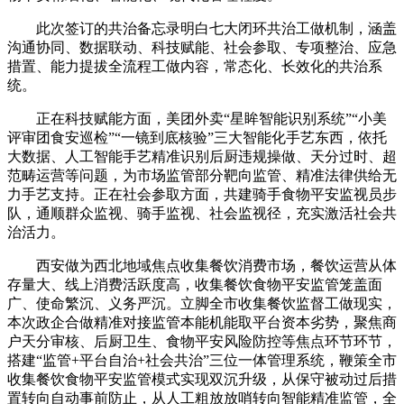
此次签订的共治备忘录明白七大闭环共治工做机制，涵盖
沟通协同、数据联动、科技赋能、社会参取、专项整治、应急
措置、能力提拔全流程工做内容，常态化、长效化的共治系
统。
正在科技赋能方面，美团外卖“星眸智能识别系统”“小美
评审团食安巡检”“一镜到底核验”三大智能化手艺东西，依托
大数据、人工智能手艺精准识别后厨违规操做、天分过时、超
范畴运营等问题，为市场监管部分靶向监管、精准法律供给无
力手艺支持。正在社会参取方面，共建骑手食物平安监视员步
队，通顺群众监视、骑手监视、社会监视径，充实激活社会共
治活力。
西安做为西北地域焦点收集餐饮消费市场，餐饮运营从体
存量大、线上消费活跃度高，收集餐饮食物平安监管笼盖面
广、使命繁沉、义务严沉。立脚全市收集餐饮监督工做现实，
本次政企合做精准对接监管本能机能取平台资本劣势，聚焦商
户天分审核、后厨卫生、食物平安风险防控等焦点环节环节，
搭建“监管+平台自治+社会共治”三位一体管理系统，鞭策全市
收集餐饮食物平安监管模式实现双沉升级，从保守被动过后措
置转向自动事前防止，从人工粗放放哨转向智能精准监管，全