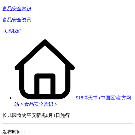
食品安全常识
食品安全资讯
联系我们
918博天堂·(中国区)官方网
站
>
食品安全常识
>
长儿园食物平安新规6月1日施行
发布时间：