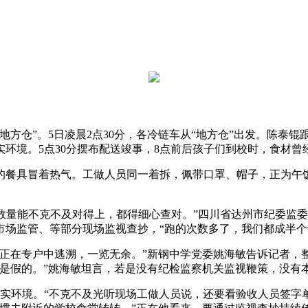
方仓”。5日凌晨2点30分，各冷链车从“地方仓”出发。陈泰
环境。5点30分摆布配送竣事，8点前后孩子们到校时，食材曾
餐具冒着热气。工做人员同一着拆，佩带口罩、帽子，正为午饭
数量能不克不及对得上，都得细心查对。”四川省达州市纪委监
场监管、等部分现场监视查抄，“跑的次数多了，我们都成半个
在专户中逃溯，一览无余。”新钢中学党委姚海敏告诉记者，
那是假的。”姚海敏坦言，若是没有纪检监察机关监视鞭策，没有
环境。“不克不及光听现场工做人员说，还要看验收人员签字单，