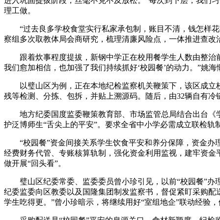
进入巩固提拔阶段，丝毫不克不及放松。“每次到下层，我们习
理工做。
“过去良多学校食堂实行私家承包制，账目不清，钱怎样花搞
察组多次取教体局会商研究，梳理清廉风险点，一体推进查改
跟着炊事程度提拔，新钢中学正在校用餐学生人数由整治前的
我们愈加相信，也加强了我们持续抓好‘校园餐’的动力。”姚海
以璧山区为例，正在本地纪检监察机关鞭策下，该区成立校园
残等检测、分拣、包拆，并贴上溯源码。随后，由32辆自有冷
地方纪委国度监委鞭策教育部、市场监管总局结合出台《学校
护泛博师生“舌尖上的平安”。要求全省中小学必需成立联检轨
“校园餐”资金间接关系学生饮食平安和养分保障，资金办理
经费财务代管、专账核算轨制，强化资金利用监视，建牢资金
做开展“回头看”。
璧山区纪委常委、监委委员曾小珍引见，以前“校园餐”办理
纪委监委向区教委以及国隆集团制发监察书，督促紧盯采购配
学生吃得更。”曾小珍暗示，将继续用好“室组地企”联动经验