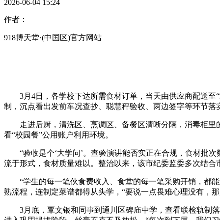
2026-06-04 15:24
作者：
918博天堂·(中国区)官方网站
3月4日，各学校下达所需食材订单，当天由供应商配送至“地
制，沉点看出发前车况查抄、聪慧秤验收、两边签字等环节落实
走进后厨，清洗区、烹调区、备餐区清晰分隔，消毒柜里的
看“校园餐”公用账户利用环境。
“验收是个‘大学问’。查验演讲能否实正在合规，食材批次
流于形式，食材质量难以。整治以来，该市纪委监委多次结合市
“学生的每一笔伙食费收入、食堂的每一笔采购开销，都能正
熟流程，连制定菜谱都得从头学，“要说一点畏难心理没有，
3月底，覃文银和同事到通川区碑庙中学，查看联检轨制落实