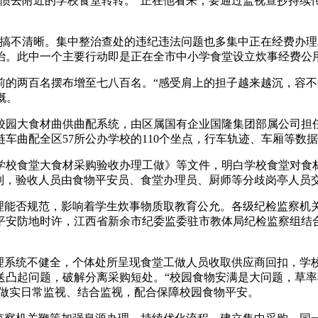
惯去附近的学校食堂转转。”正在他看来，要通过监视查抄持续传
不清晰。集中整治查处的违纪违法问题也多集中正在经费办理
治。此中一个主要行动即是正在全市中小学食堂设立炊事经费公
两百名摆布增至七八百名。“感受肩上的担子越来越沉，容不
慨。
大食材曲供曲配系统，由区属国有企业国隆集团部属公司担任
链车曲配全区57所公办学校的110个坐点，行车轨迹、车厢等数
食堂大食材采购验收办理工做》等文件，明白学校食堂对食材
制，验收人员由食物平安员、食堂办理员、厨师等分歧岗亭人员交
能否规范，影响着学生炊事物质取教育公允。各级纪检监察机
平安防地时许，江西省新余市纪委监委驻市教体局纪检监察组结合
系统不健全，个体处所呈现食堂工做人员收取供应商回扣，学
送凸起问题，破解分离采购短处。“校园食物安满是大问题，草
，做实日常监视、结合监视，配合保障校园食物平安。