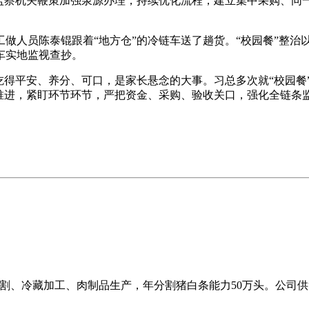
察机关鞭策加强泉源办理，持续优化流程，建立集中采购、同
做人员陈泰锟跟着“地方仓”的冷链车送了趟货。“校园餐”整治
车实地监视查抄。
得平安、养分、可口，是家长悬念的大事。习总多次就“校园餐
规推进，紧盯环节环节，严把资金、采购、验收关口，强化全链条
猪分割、冷藏加工、肉制品生产，年分割猪白条能力50万头。公