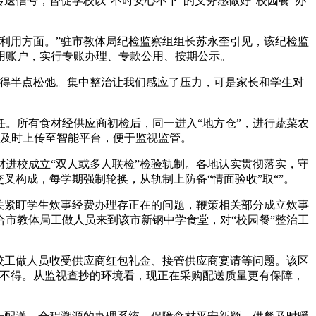
送信号，督促学校以“不时安心不下”的义务感做好“校园餐”办
利用方面。”驻市教体局纪检监察组组长苏永奎引见，该纪检监
用账户，实行专账办理、专款公用、按期公示。
得半点松弛。集中整治让我们感应了压力，可是家长和学生对
。所有食材经供应商初检后，同一进入“地方仓”，进行蔬菜农
据及时上传至智能平台，便于监视监管。
进校成立“双人或多人联检”检验轨制。各地认实贯彻落实，守
叉构成，每学期强制轮换，从轨制上防备“情面验收”取“”。
关紧盯学生炊事经费办理存正在的问题，鞭策相关部分成立炊事
市教体局工做人员来到该市新钢中学食堂，对“校园餐”整治工
校工做人员收受供应商红包礼金、接管供应商宴请等问题。该区
率不得。从监视查抄的环境看，现正在采购配送质量更有保障，