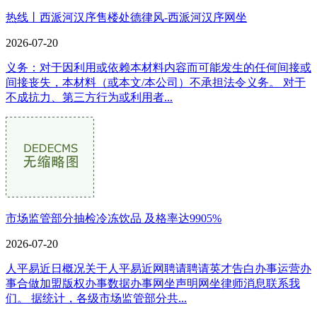
热线丨西派河汉序售楼处德律风-西派河汉序网坐
2026-07-20
义务：对于因利用或依赖本材料内容而可能发生的任何间接或
间接丧失，本材料（或本文/本公司）不承担法令义务。 对于
不成抗力、第三方行为或利用者...
市场监管部分抽检冷冻饮品 及格率达9905%
2026-07-20
人平易近日概况关于人平易近网聘请聘请英才告白办事运营办
事合做加盟版权办事数据办事网坐声明网坐律师消息联系我
们。 据统计，各级市场监管部分共...