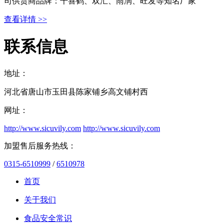
司供货商品牌：千喜鹤、双汇、雨润、旺发等知名厂家
查看详情 >>
联系信息
地址：
河北省唐山市玉田县陈家铺乡高文铺村西
网址：
http://www.sicuvily.com
http://www.sicuvily.com
加盟售后服务热线：
0315-6510999
/
6510978
首页
关于我们
食品安全常识