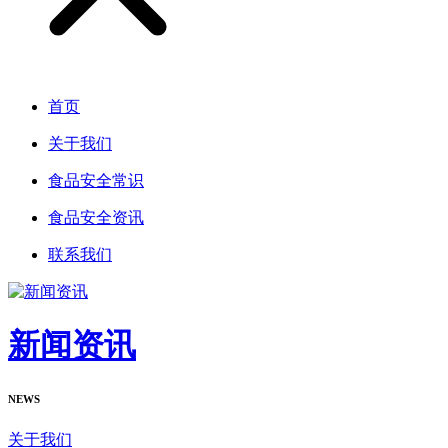
首页
关于我们
食品安全常识
食品安全资讯
联系我们
新闻资讯
NEWS
关于我们