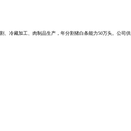
猪分割、冷藏加工、肉制品生产，年分割猪白条能力50万头。公