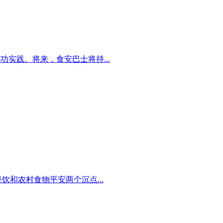
实践。将来，食安巴士将持...
和农村食物平安两个沉点...