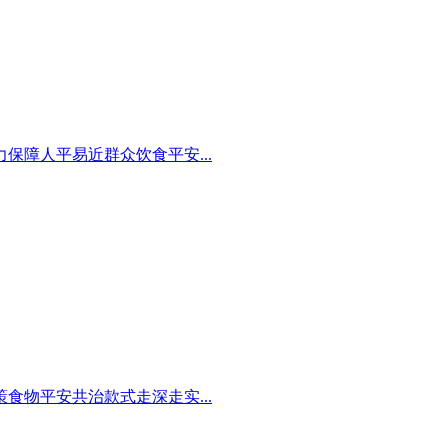
障人平易近群众饮食平安...
物平安共治款式走深走实...