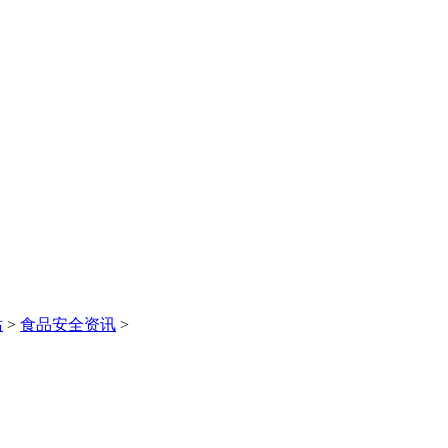
站
>
食品安全资讯
>