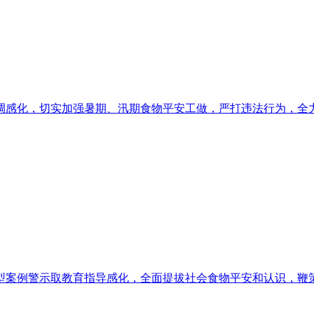
感化，切实加强暑期、汛期食物平安工做，严打违法行为，全力保
案例警示取教育指导感化，全面提拔社会食物平安和认识，鞭策食