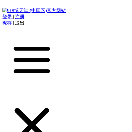
登录
|
注册
昵称
|
退出