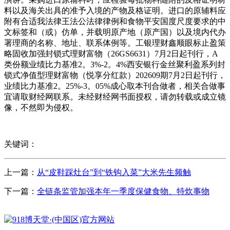
料以及海关出具的准予入境的产物及格证明。进口的原辅料应
附有合适我法律王法公法律律例和食物平安国度尺度要求的中
文标签和（或）仿单，并载明原产地（原产国）以及境内代办
署理商的名称、地址、联系体例等。工银理财鑫顺眼标止盈策
略固收加强封锁式理财富物（26GS6631）7月2日起刊行，A
类份额业绩比力基准2。3%-2。4%西安银行金丝聚利盈系列封
锁式净值型理财富物（悦享分红款）202609期7月2日起刊行，
业绩比力基准2。25%-3。05%成心取本刊合做者，相关合做事
宜请取财经网联系。未经财经网书面授权，请勿转载或成立镜
像，不然即为侵权。
关键词：
上一篇：
从“皮鞋踩灶台”到“铁钩入菜”大米先生频触
下一篇：
全链条监管加强本年一季度保健食物、特炊事物