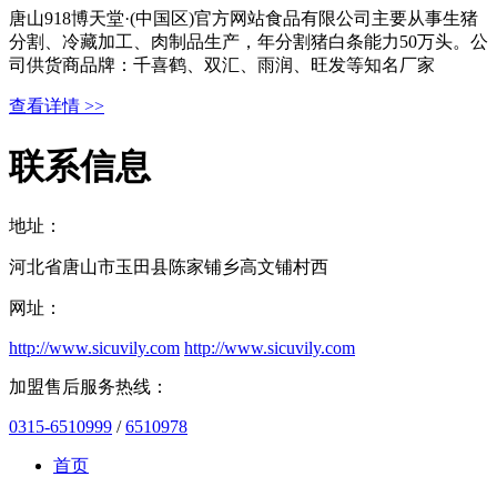
唐山918博天堂·(中国区)官方网站食品有限公司主要从事生猪
分割、冷藏加工、肉制品生产，年分割猪白条能力50万头。公
司供货商品牌：千喜鹤、双汇、雨润、旺发等知名厂家
查看详情 >>
联系信息
地址：
河北省唐山市玉田县陈家铺乡高文铺村西
网址：
http://www.sicuvily.com
http://www.sicuvily.com
加盟售后服务热线：
0315-6510999
/
6510978
首页