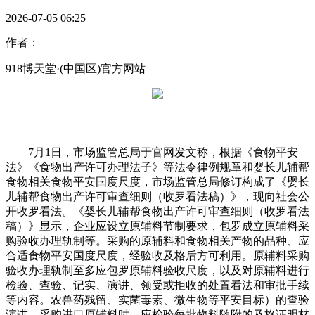
2026-07-05 06:25
作者：
918博天堂·(中国区)官方网站
7月1日，市场监管总局于官网发文称，根据《食物平安
法》《食物出产许可办理法子》等法令律例规章和婴长儿辅帮
食物相关食物平安国度尺度，市场监管总局修订构成了《婴长
儿辅帮食物出产许可审查细则（收罗看法稿）》，现向社会公
开收罗看法。《婴长儿辅帮食物出产许可审查细则（收罗看法
稿）》显示，企业应设立原辅料节制要求，包罗成立原辅料采
购验收办理轨制等。采购的原辅料和食物相关产物的品种、应
合适食物平安国度尺度，经验收及格后方可利用。原辅料采购
验收办理轨制至多应包罗原辅料验收尺度，以及对原辅料进行
检验、查验、记实、演讲、领受或拒收的处置看法和审批手续
等内容。农兽药残留、实菌毒素、微生物等平安目标）的查验
演讲。采购进口原辅料时，应检验每批物料随附的及格证明材