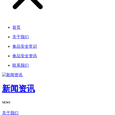
首页
关于我们
食品安全常识
食品安全资讯
联系我们
新闻资讯
NEWS
关于我们