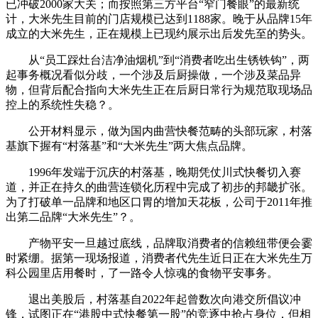
已冲破2000家大关；而按照第三方平台“窄门餐眼”的最新统
计，大米先生目前的门店规模已达到1188家。晚于从品牌15年
成立的大米先生，正在规模上已现约展示出后发先至的势头。
从“员工踩灶台洁净油烟机”到“消费者吃出生锈铁钩”，两
起事务概况看似分歧，一个涉及后厨操做，一个涉及菜品异
物，但背后配合指向大米先生正在后厨日常行为规范取现场品
控上的系统性失稳？。
公开材料显示，做为国内曲营快餐范畴的头部玩家，村落
基旗下握有“村落基”和“大米先生”两大焦点品牌。
1996年发端于沉庆的村落基，晚期凭仗川式快餐切入赛
道，并正在持久的曲营连锁化历程中完成了初步的邦畿扩张。
为了打破单一品牌和地区口胃的增加天花板，公司于2011年推
出第二品牌“大米先生”？。
产物平安一旦越过底线，品牌取消费者的信赖纽带便会霎
时紧绷。据第一现场报道，消费者代先生近日正在大米先生万
科公园里店用餐时，了一路令人惊魂的食物平安事务。
退出美股后，村落基自2022年起曾数次向港交所倡议冲
锋，试图正在“港股中式快餐第一股”的竞逐中抢占身位，但相