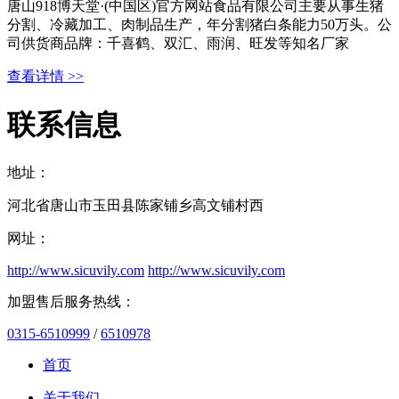
唐山918博天堂·(中国区)官方网站食品有限公司主要从事生猪
分割、冷藏加工、肉制品生产，年分割猪白条能力50万头。公
司供货商品牌：千喜鹤、双汇、雨润、旺发等知名厂家
查看详情 >>
联系信息
地址：
河北省唐山市玉田县陈家铺乡高文铺村西
网址：
http://www.sicuvily.com
http://www.sicuvily.com
加盟售后服务热线：
0315-6510999
/
6510978
首页
关于我们