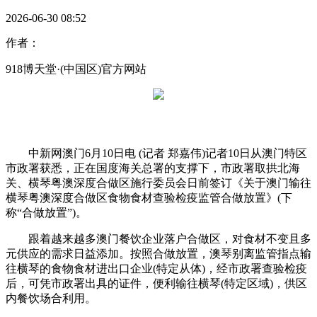
2026-06-30 08:52
作者：
918博天堂·(中国区)官方网站
中新网澳门6月10日电 (记者 郑嘉伟)记者10日从澳门特区
市政署获悉，正在国度海关总署的支撑下，市政署取拱北海
关、横琴粤澳深度合做区施行委员会日前签订《关于澳门输往
横琴粤澳深度合做区食物食材查验检疫监管合做放置》(下
称“合做放置”)。
跟着越来越多澳门餐饮企业落户合做区，对食材不变且多
元供应的需求日益添加。按照合做放置，澳琴别离监管指点输
往横琴的食物食材进出口企业(特定从体)，经市政署查验检疫
后，可凭市政署出具的证件，便利输往横琴(特定区域)，供区
内餐饮场合利用。