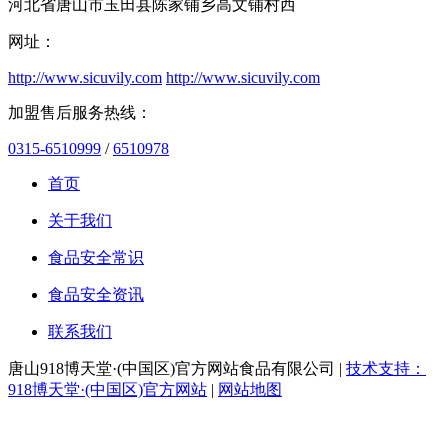
河北省唐山市玉田县陈家铺乡高文铺村西
网址：
http://www.sicuvily.com
http://www.sicuvily.com
加盟售后服务热线：
0315-6510999
/
6510978
首页
关于我们
食品安全常识
食品安全资讯
联系我们
唐山918博天堂·(中国区)官方网站食品有限公司 |
技术支持：
918博天堂·(中国区)官方网站
|
网站地图