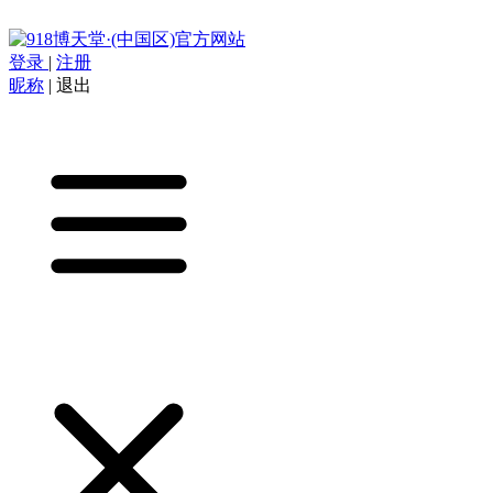
登录
|
注册
昵称
|
退出