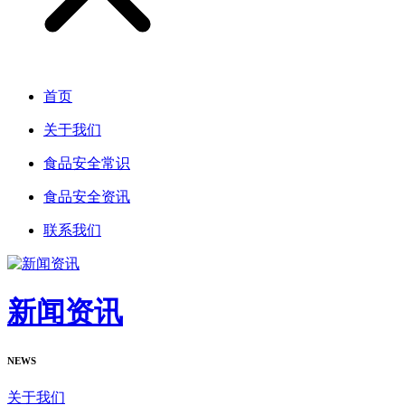
首页
关于我们
食品安全常识
食品安全资讯
联系我们
新闻资讯
NEWS
关于我们