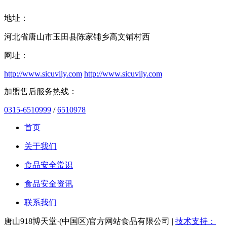
地址：
河北省唐山市玉田县陈家铺乡高文铺村西
网址：
http://www.sicuvily.com
http://www.sicuvily.com
加盟售后服务热线：
0315-6510999
/
6510978
首页
关于我们
食品安全常识
食品安全资讯
联系我们
唐山918博天堂·(中国区)官方网站食品有限公司 |
技术支持：