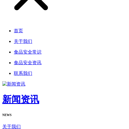
首页
关于我们
食品安全常识
食品安全资讯
联系我们
新闻资讯
NEWS
关于我们