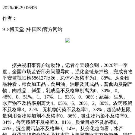
2026-06-29 06:06
作者：
918博天堂·(中国区)官方网站
据央视旧事客户端动静，记者今天领会到，2026年一季
度，全国市场监管部分问题导向，强化全链条抽检，完成食物
平安监视抽检586127批次，总体不及格率为1。88%。从食物
品种看，粮食加工品，食用油、油脂及其成品，畜禽肉及副产
物，肉成品，鲜蛋，乳成品不及格率别离为0。30%、0。
48%、0。51%、1。17%、1。53%、0。08%；蔬菜、生果、
水产物不及格率别离为4。05%、5。28%、2。80%。农药残留
不及格率3。22%，无机物污染不及格率1。33%，超范畴超限
量利用食物添加剂不及格率0。86%，微生物污染不及格率0。
84%，兽药残留不及格率0。81%，质量目标不及格率0。
45%，沉金属污染不及格率0。14%。从变化趋向看，水产
物、鲜蛋等15类食物不及格率取上年同期比拟有所降低，特殊