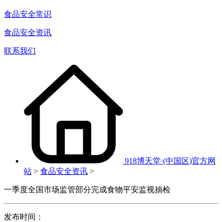
食品安全常识
食品安全资讯
联系我们
918博天堂·(中国区)官方网
站
>
食品安全资讯
>
一季度全国市场监管部分完成食物平安监视抽检
发布时间：