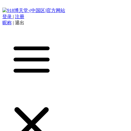
登录
|
注册
昵称
|
退出