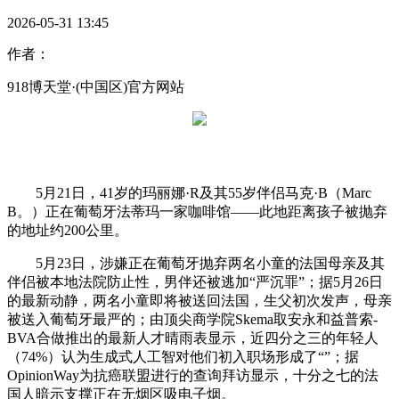
2026-05-31 13:45
作者：
918博天堂·(中国区)官方网站
5月21日，41岁的玛丽娜·R及其55岁伴侣马克·B（Marc
B。）正在葡萄牙法蒂玛一家咖啡馆——此地距离孩子被抛弃
的地址约200公里。
5月23日，涉嫌正在葡萄牙抛弃两名小童的法国母亲及其
伴侣被本地法院防止性，男伴还被逃加“严沉罪”；据5月26日
的最新动静，两名小童即将被送回法国，生父初次发声，母亲
被送入葡萄牙最严的；由顶尖商学院Skema取安永和益普索-
BVA合做推出的最新人才晴雨表显示，近四分之三的年轻人
（74%）认为生成式人工智对他们初入职场形成了“”；据
OpinionWay为抗癌联盟进行的查询拜访显示，十分之七的法
国人暗示支撑正在无烟区吸电子烟。