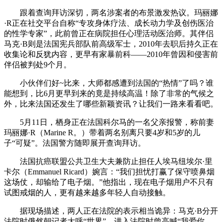
跟着查询拜访深切，两名涉案者的布景激发热议。玛丽娜
·R正在社交平台自称“专攻身体疗法、成长动力学及创伤医治
的性学专家”，此前曾正在病院担任心理活动医治师。其伴侣
马克·B则是法国宪兵部队前高级军士，2010年去职后持久正在
收集论和反犹内容，更早有家暴前科——2010年曾因和侵害前
伴侣被判处9个月。
小伙伴们好~比来，大师都感遭到法国的“热情”了吗？谁
能想到，比6月更早到来的竟是持续高温！除了非常的气候之
外，比来法国还发生了哪些新颖资讯？让我们一路来看看吧。
5月11日，栖身正在法国科尔马的一名父亲报警，称前妻
玛丽娜·R（Marine R。）带着两名别离只要4岁和5岁的儿
子“可疑”。法国警方随即展开查询拜访。
法国抗癌联盟公共卫生大夫兼防止担任人埃马纽埃尔·里
卡尔（Emmanuel Ricard）婉言：“我们担忧打赢了保守喷鼻烟
这场仗，却输给了电子烟。”他指出，现在电子烟用户不只有
试图戒烟的人，更有越来越多年轻人自动接触。
据现场描述，两人正在法院的表示相当诡异：马克·B分开
法院时俄然朝记者大呼“世界”，进入法院时曾高喊“我爱你