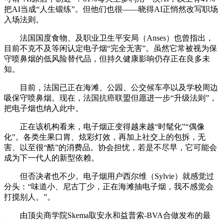
把AI当成“人生锻练”。但他们也很——晓得AI正悄然改写职场
入场法则。
法国国度食物、及职业卫生平安局（Anses）也曾指出，
目前不克不及等闲认定电子烟“完全无害”。虽然它常被视为保
守喷鼻烟的低风险替代品，但持久健康影响仍存正在良多未
知。
目前，法国已正在海滩、公园、公交候车亭以及学校周边
吸保守喷鼻烟。现在，法国抗癌联盟但愿进一步“升级法则”，
把电子烟也纳入此中。
正在该机构看来，电子烟正变得越来越“时髦化”“偶像
化”。各类生果口胃、炫彩灯效，再加上社交上的包拆，无
害、以至很“酷”的消费品。协会担忧，若是不尽早，它可能会
成为下一代人的新型依赖。
但否决者也不少。电子烟用户西尔维（Sylvie）就感觉过
分头：“味道小、尼古丁少，正在海滩抽电子烟，我不感觉会
打搅别人。”。
由顶尖商学院Skema取安永和益普索-BVA合做发布的最