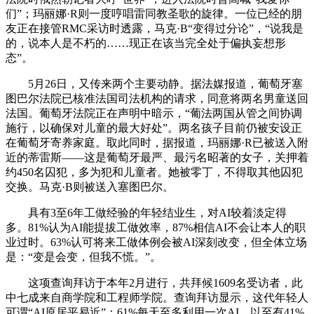
们”；玛丽娜·R则一度哼唱雷同教圣歌的旋律。一位已经的朋
友正在接管RMC采访时透露，马克·B“变得过分论”，“说我是
的，说本人是不朽的……现正在该当完全处于偏执妄想形
态”。
5月26日，又传来两个主要动静。据法媒报道，葡萄牙塞
图巴尔法院已核准法国司法机构的请求，同意将两名男童送回
法国。葡萄牙法院正在声明中暗示，“葡法两国从管之间协调
施行，以确保对儿童的最大好处”。两名孩子目前仍被安设正
在葡萄牙寄养家庭。取此同时，据报道，玛丽娜·R已被送入附
近的蒂雷斯——这是葡萄牙最严、最污名昭著的女子，关押着
约450名囚犯，多为犯和儿童者。她被零丁，不得取其他囚犯
交换。马克·B则被送入塞图巴尔。
具有3至6年工做经验的年轻结业生，对AI较着淡定得
多。81%认为AI能提拔工做效率，87%相信AI不会让本人的职
业过时。63%认可将来工做体例会被AI深刻改变，但全体立场
是：“变是会变，但我不慌。”。
这项查询拜访于本年2月进行，共拜候1609名受访者，此
中七成来自商学院和工程师学院。查询拜访显示，这代年轻人
可谓“AI原居平易近”：61%每天至多利用一次AI，以至有41%