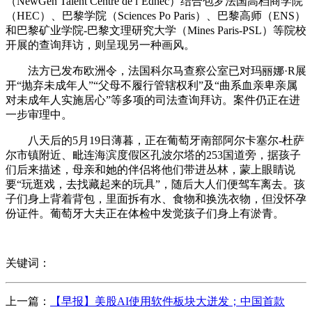
（NewGen Talent Centre de l’Edhec）结合包罗法国高档商学院
（HEC）、巴黎学院（Sciences Po Paris）、巴黎高师（ENS）
和巴黎矿业学院-巴黎文理研究大学（Mines Paris-PSL）等院校
开展的查询拜访，则呈现另一种画风。
法方已发布欧洲令，法国科尔马查察公室已对玛丽娜·R展
开“抛弃未成年人”“父母不履行管辖权利”及“曲系血亲卑亲属
对未成年人实施居心”等多项的司法查询拜访。案件仍正在进
一步审理中。
八天后的5月19日薄暮，正在葡萄牙南部阿尔卡塞尔-杜萨
尔市镇附近、毗连海滨度假区孔波尔塔的253国道旁，据孩子
们后来描述，母亲和她的伴侣将他们带进丛林，蒙上眼睛说
要“玩逛戏，去找藏起来的玩具”，随后大人们便驾车离去。孩
子们身上背着背包，里面拆有水、食物和换洗衣物，但没怀孕
份证件。葡萄牙大夫正在体检中发觉孩子们身上有淤青。
关键词：
上一篇：
【早报】美股AI使用软件板块大迸发；中国首款