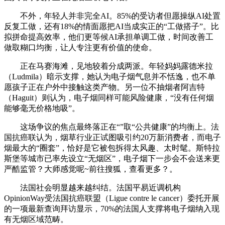
不外，年轻人并非完全AI。85%的受访者但愿操纵AI处置
反复工做，还有18%的情面愿把AI当成实正的“工做搭子”。比
拟拼命提高效率，他们更等候AI承担单调工做，时间改善工
做取糊口均衡，让人专注更有价值的使命。
正在马赛海滩，见地较着分成两派。年轻妈妈露德米拉
（Ludmila）暗示支撑，她认为电子烟气息并不恬逸，也不单
愿孩子正在户外中接触这类产物。另一位不抽烟者阿吉特
（Haguit）则认为，电子烟同样可能风险健康，“没有任何烟
能够毫无价格地吸”。
这场争议的焦点最终落正在“”取“公共健康”的均衡上。法
国抗癌联认为，烟草行业正试图吸引约20万新消费者，而电子
烟最大的“圈套”，恰好是它被包拆得太风趣、太时髦。斯特拉
斯堡等城市已率先设立“无烟区”，电子烟下一步会不会送来更
严酷监管？大师感觉呢~前往搜狐，查看更多？。
法国社会明显越来越纠结。法国平易近调机构
OpinionWay受法国抗癌联盟（Ligue contre le cancer）委托开展
的一项最新查询拜访显示，70%的法国人支撑将电子烟纳入现
有无烟区域范畴。