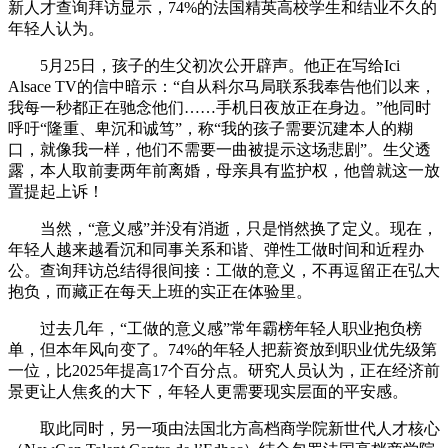
新人才查询拜访显示，74%的法国精英高校学生和结业不久的
年轻人认为。
5月25日，孩子的生父初次公开辟声。他正在写给Ici
Alsace TV的信中暗示：“自从科尔马局联系我奉告他们以来，
我每一秒都正在驰念他们……手机日夜放正在身边。”他同时
呼吁“隆重、卑沉和诚笃”，称“我的孩子需要沉建本人的糊
口，就像我一样，他们不需要一曲被提示这场悲剧”。生父透
露，本人取前妻两年前离婚，母亲具有监护权，他曾就这一放
置提起上诉！
当然，“意义感”并没有消逝，只是悄然换了定义。现在，
年轻人越来越看沉和同事关系和谐、弹性工做时间和近程办
公。查询拜访总结得很间接：工做的意义，不再逗留正在弘大
抱负，而藏正在每天上班的实正在体验里。
过去几年，“工做的意义感”常年霸榜年轻人职业抱负榜
单，但本年风向变了。74%的年轻人把薪资放到职业优先级第
一位，比2025年提高17个百分点。研究人员认为，正在经济前
景更让人焦炙的大下，年轻人更需要现实层面的平安感。
取此同时，另一项由法国北方高档商学院新世代人才核心