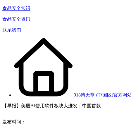
食品安全常识
食品安全资讯
联系我们
918博天堂·(中国区)官方网
【早报】美股AI使用软件板块大迸发；中国首款
发布时间：