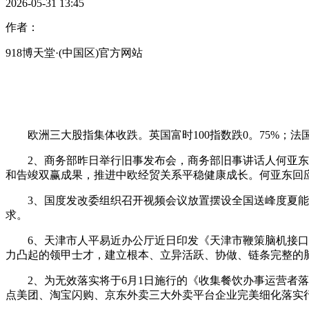
2026-05-31 13:45
作者：
918博天堂·(中国区)官方网站
欧洲三大股指集体收跌。英国富时100指数跌0。75%；法国CA
2、商务部昨日举行旧事发布会，商务部旧事讲话人何亚东回
和告竣双赢成果，推进中欧经贸关系平稳健康成长。何亚东回
3、国度发改委组织召开视频会议放置摆设全国送峰度夏能源
求。
6、天津市人平易近办公厅近日印发《天津市鞭策脑机接口立异成
力凸起的领甲士才，建立根本、立异活跃、协做、链条完整的
2、为无效落实将于6月1日施行的《收集餐饮办事运营者落
点美团、淘宝闪购、京东外卖三大外卖平台企业完美细化落实