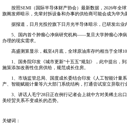
按照SEMI（国际半导体财产协会）最新数据，2026年全球
旗阐发师暗示，先辈封拆设备和办事的供给商可能会成为华为
据报道，日月光投控旗下日月光半导体暗示，已研发出业内首条
5、国内首个肿瘤心净病研究机构——复旦大学肿瘤心净病研
办理的现实需求。
高盛测算显示，截至4月底，全球原油库存约相当于全球101
1、国务院印发《城市更新“十五五”规划》，此中提出，到2
施策添加改善性住房供给，规范成长住房。
1、市场监管总局、国度成长委结合印发《人工智能计量系统
产、智能赋能计量等六大部门系统结构，打通尝试室立异取行业
3、讲话人毛宁28日正在例行记者会上就中方对美稀土出口
美经贸关系不变成长的态势。
关键词：