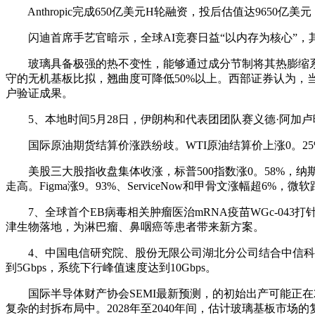
Anthropic完成650亿美元H轮融资，投后估值达9650亿美元
闪迪首席手艺官暗示，全球AI竞赛日益“以内存为核心”，其
玻璃具备极强的热不变性，能够通过成分节制将其热膨缩系数切
守的无机基板比拟，翘曲度可降低50%以上。西部证券认为，
户验证成果。
5、本地时间5月28日，伊朗构和代表团团队赛义德·阿加
国际原油期货结算价涨跌纷歧。WTI原油结算价上涨0。25%，报
美股三大股指收盘集体收涨，标普500指数涨0。58%，纳斯达克
走高。Figma涨9。93%、ServiceNow和甲骨文涨幅超6
7、全球首个EB病毒相关肿瘤医治mRNA疫苗WGc-043
津生物落地，为淋巴瘤、鼻咽癌等患者带来新方案。
4、中国电信研究院、股份无限公司湖北分公司结合中信科挪
到5Gbps，系统下行峰值速度达到10Gbps。
国际半导体财产协会SEMI最新预测，的初始出产可能正在2
复杂的封拆布局中。2028年至2040年间，估计玻璃基板市场的复