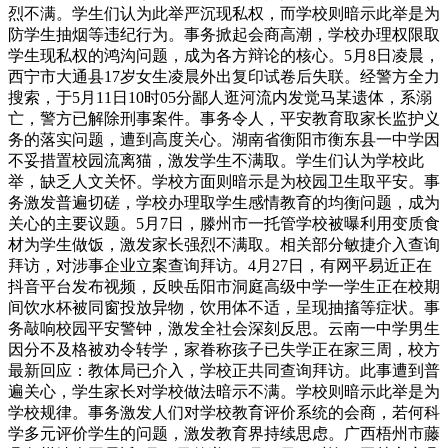
烈不满。学生们认为此举严沉现私权，而学校则暗示此举是为
防学生抽烟等违纪行为。事务掀起会商高潮，学校办理权限取
学生现私权的鸿沟问题，成为各方辩论的核心。5月8日凌晨，
西宁市大通县17岁女生凌晨外出复印试卷后失联。经警方全力
搜索，于5月11日10时05分鄙人逛河流内发觉马某遗体，系溺
亡，警方已解除刑事案件。事务令人，平安教育取家长监护义
务的落实问题，遭到高度关心。湖南省衡阳市衡东县一中学因
不妥措置校园流离猫，激发学生不满取。学生们认为学校此
举，缺乏人文关怀。学校方面则暗示是为校园卫生取平安。事
务激发普遍切磋，学校办理取学生感情教育的均衡问题，成为
关心的主要议题。5月7日，滕州市一托管学校被曝利用变质食
材为学生做饭，激发家长强烈不满取。相关部分敏捷介入查询
拜访，对涉事企业立案查询拜访。4月27日，有网平易近正在
抖音平台发布视频，反映岳阳市洞庭高级中学一学生正在校期
间饮水杯被同窗投放异物，饮用体不适，呈现抽搐等症状。事
务敲响校园平安警钟，激发全社会深刻反思。云南一中学男生
因分不及格被劝令转学，家眷称孩子已失学正在家三周，校方
最新回应：教体局已介入，学校正共同查询拜访。此事遭到普
遍关心，学生家长对学校做法暗示不满。学校则暗示此举是为
学校规律。事务激发人们对学校教育评价系统的会商，若何科
学多元评价学生的问题，激发教育界持续思虑。广西梧州市藤