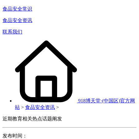
食品安全常识
食品安全资讯
联系我们
918博天堂·(中国区)官方网
站
>
食品安全资讯
>
近期教育相关热点话题阐发
发布时间：