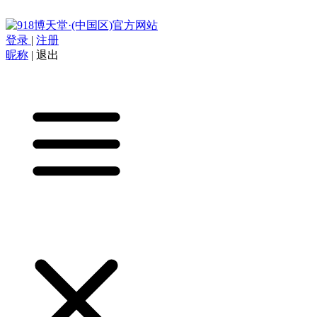
登录
|
注册
昵称
|
退出