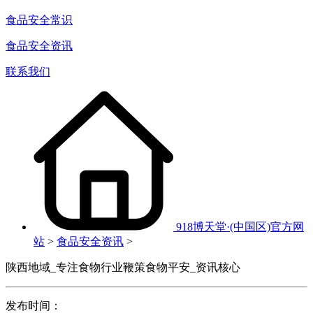
食品安全常识
食品安全资讯
联系我们
918博天堂·(中国区)官方网
站
>
食品安全资讯
>
陕西地域_专注食物行业鞭策食物平安_资讯核心
发布时间：