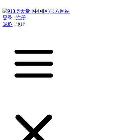
登录
|
注册
昵称
|
退出