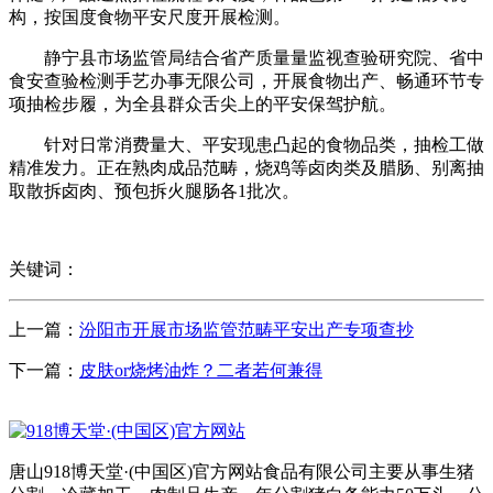
构，按国度食物平安尺度开展检测。
静宁县市场监管局结合省产质量量监视查验研究院、省中
食安查验检测手艺办事无限公司，开展食物出产、畅通环节专
项抽检步履，为全县群众舌尖上的平安保驾护航。
针对日常消费量大、平安现患凸起的食物品类，抽检工做
精准发力。正在熟肉成品范畴，烧鸡等卤肉类及腊肠、别离抽
取散拆卤肉、预包拆火腿肠各1批次。
关键词：
上一篇：
汾阳市开展市场监管范畴平安出产专项查抄
下一篇：
皮肤or烧烤油炸？二者若何兼得
唐山918博天堂·(中国区)官方网站食品有限公司主要从事生猪