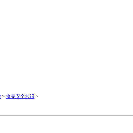
站
>
食品安全常识
>