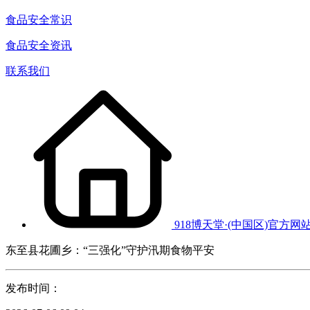
食品安全常识
食品安全资讯
联系我们
918博天堂·(中国区)官方网
东至县花圃乡：“三强化”守护汛期食物平安
发布时间：