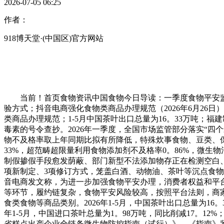
2026-07-05 06:25
作者：
918博天堂·(中国区)官方网站
当前！首页食物资讯中国食物今日导读：一季度食物平安监
验方式；抖音电商强化食物类商品办理规范（2026年6月26
类商品办理规范；1-5月中国茶叶出口总量为16。33万吨
毒素的号令查抄。2026年一季度，全国市场监管部分落实“四个
物不及格率取上年同期比拟有所降低，特殊炊事食物、豆类、保
33%，超范畴超限量利用食物添加剂不及格率0。86%，微生物
制假掺假手段愈发荫蔽、部门新型不法添加物存正在检测空白
项新制定、3项修订方式，笼盖白酒、动物油、茶叶等沉点食
音电商发文称，为进一步加强食物平安办理，消费者权益和平
等环节，履约链复杂，食物平安风险较高，按照平台法则，商
食类食物等商品类别。2026年1-5月，中国茶叶出口总量为16。3
年1-5月，中国进口茶叶总量为1。98万吨，同比削减17。12%
省糕点出产企业全链条微生物防控指南（试行）》，《指南》