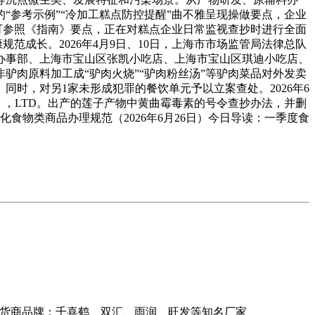
参考示例”“冷加工糕点防控提醒”曲不雅呈现操做要点，企业
可参照《指南》要点，正在对糕点企业日常监视查抄时进行全面
范成长。2026年4月9日、10日，上海市市场监管局法律总队
办事部、上海市宝山区张凯小吃店、上海市宝山区琪迪小吃店、
驴肉原料加工成“驴肉火烧”“驴肉粉丝汤”等驴肉菜品对外发卖
同时，对另1家未形成犯罪的餐饮单元予以立案查处。2026年6
F CO。，LTD。出产的莲子产物中黄曲霉毒素的号令查抄办法，并删
物类商品办理规范（2026年6月26日）今日导读：一季度食
司供货商品牌：千喜鹤、双汇、雨润、旺发等知名厂家