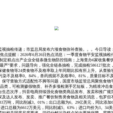
视抽检传递；市监总局发布六项食物弥补查验。。。今日导读：
日）焦点提醒：2026年6月26日热点消息：一季度食物平安监视
；福建制定糕点出产企业全链条微生物防控指南；上海查办6家收集
最严”要求，问题导向，强化全链条抽检，完成抽检586127批次
健食物等24类食物不及格率取上年同期比拟有所上升。从查验项
污染不及格率0。84%，兽药残留不及格率0。81%，质量目标不
、保守查验方式适配性不脚等问题，国度市场监管总局聚焦食物平
物品类，可检测掺假物质、补齐多项检测手艺短板，为精准冲击
台生态次序，抖音电商持续强化食物类商品发布、发卖和推广规
家及达人发布、发卖、推广餐饮制售类食物及相关消息，包罗但
3万吨，同比削减3。01%；出口总额为6。29亿美元，同比添加6。
；进口总额为6612万美元，同比削减5。63%；进口均价为3。3
紧扣相关国度尺度要求，深切分解污染糕点的次要致病菌、霉菌