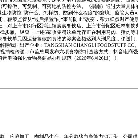
可操做、可复制、可落地的防控办法。《指南》通过大量具体的“
微生物防控“防什么、怎样防、防到什么程度”的窘境。监管人员
鞭策监管从“过后措置”向“事前防止”改变，帮力糕点财产健康规
上，对上海市闵行区浦江镇宸宸餐饮店、上海市普陀区旺林餐饮
律步履。经查，上述6家收集餐饮单元存正在利用马肉、猪肉等非
5家餐饮单元因运营掺假的食物的涉案金额达到入刑尺度，移送门。
除我国出产企业：TANGSHAN CHANGLI FOODSTUF
视抽检传递；市监总局发布六项食物弥补查验方式；抖音电商强化食
电商强化食物类商品办理规范（2026年6月26日）！
猪分割、冷藏加工、肉制品生产，年分割猪白条能力50万头。公