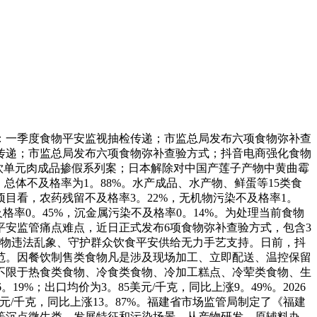
一季度食物平安监视抽检传递；市监总局发布六项食物弥补查
抽检传递；市监总局发布六项食物弥补查验方式；抖音电商强化食物
餐饮单元肉成品掺假系列案；日本解除对中国产莲子产物中黄曲霉
，总体不及格率为1。88%。水产成品、水产物、鲜蛋等15类食
目看，农药残留不及格率3。22%，无机物污染不及格率1。
及格率0。45%，沉金属污染不及格率0。14%。为处理当前食物
安监管痛点难点，近日正式发布6项食物弥补查验方式，包含3
食物违法乱象、守护群众饮食平安供给无力手艺支持。日前，抖
范。因餐饮制售类食物凡是涉及现场加工、立即配送、温控保留
不限于热食类食物、冷食类食物、冷加工糕点、冷荤类食物、生
19%；出口均价为3。85美元/千克，同比上涨9。49%。2026
4美元/千克，同比上涨13。87%。福建省市场监管局制定了《福建
等沉点微生类、发展特征和污染场景。从产物研发、原辅料办