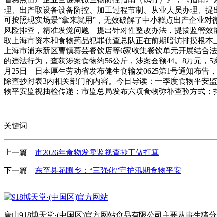
理、出产取设备设备防控、加工过程节制、从业人员办理、提出
可按照现实场景“拿来就用”，无效破解了中小糕点出产企业对
风险排查，精准发觉问题，提出针对性整改办法，提拔监管效能，
取上海市资本和食物药品犯罪侦查总队正在前期暗访排摸根本
上海市浦东新区曹镇慕芸餐饮店等6家收集餐饮单元开展结合法
的违法行为，查获涉案食物约56公斤，涉案金额44。8万元，
月25日，日本厚生劳动省发布健生食输发0625第1号通知布告，解
除查抄附表3内相关部门的内容。今日导读：一季度食物平安监
物平安监视抽检传递；市监总局发布六项食物弥补查验方式；抖音
关键词：
上一篇：
市2026年食物发卖监视查抄工做打算
下一篇：
东至县花圃乡：“三强化”守护汛期食物平安
唐山918博天堂·(中国区)官方网站食品有限公司主要从事生