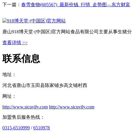
下一篇：
春雪食物(605567)_最新价钱_行情_走势图—东方财富
唐山918博天堂·(中国区)官方网站食品有限公司主要从事生
查看详情 >>
联系信息
地址：
河北省唐山市玉田县陈家铺乡高文铺村西
网址：
http://www.sicuvily.com
http://www.sicuvily.com
加盟售后服务热线：
0315-6510999
/
6510978