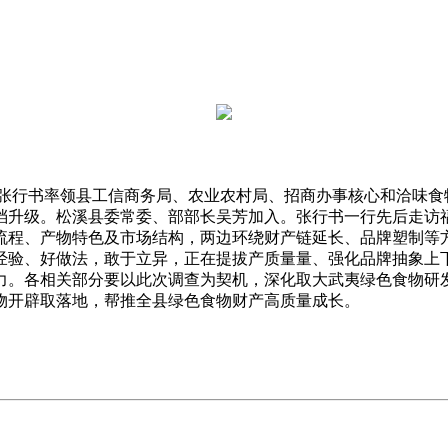
县委张行书率领县工信商务局、农业农村局、招商办事核心和洽味
档升级。松溪县委常委、部部长吴芳加入。张行书一行先后走访
流程、产物特色及市场结构，两边环绕财产链延长、品牌塑制等
经验、好做法，敢于立异，正在提拔产质量量、强化品牌抽象上
力。各相关部分要以此次调查为契机，深化取大武夷绿色食物研
物开辟取落地，帮推全县绿色食物财产高质量成长。