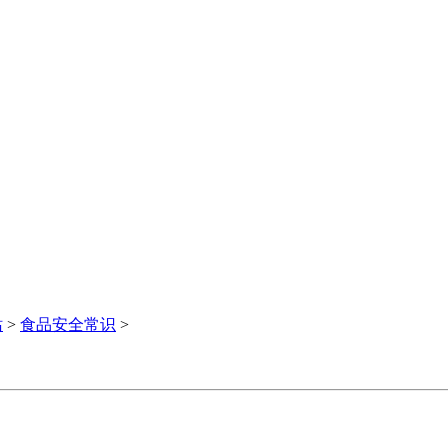
站
>
食品安全常识
>