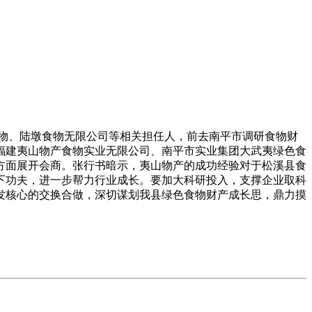
食物、陆墩食物无限公司等相关担任人，前去南平市调研食物财
福建夷山物产食物实业无限公司、南平市实业集团大武夷绿色食
方面展开会商。张行书暗示，夷山物产的成功经验对于松溪县食
下功夫，进一步帮力行业成长。要加大科研投入，支撑企业取科
发核心的交换合做，深切谋划我县绿色食物财产成长思，鼎力摸