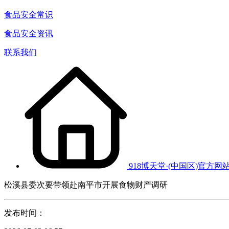
食品安全常识
食品安全资讯
联系我们
918博天堂·(中国区)官方网
松溪县委次要带领赴南平市开展食物财产调研
发布时间：