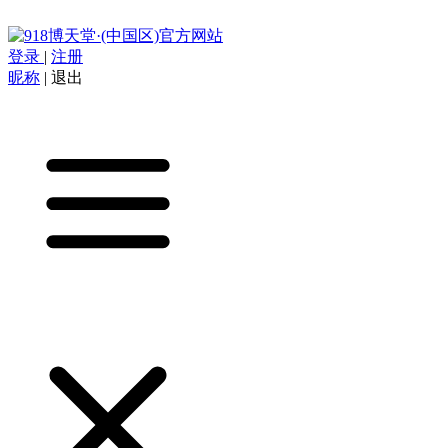
登录
|
注册
昵称
|
退出