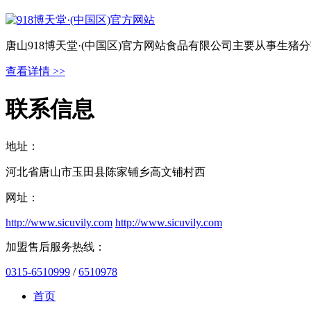
唐山918博天堂·(中国区)官方网站食品有限公司主要从事生
查看详情 >>
联系信息
地址：
河北省唐山市玉田县陈家铺乡高文铺村西
网址：
http://www.sicuvily.com
http://www.sicuvily.com
加盟售后服务热线：
0315-6510999
/
6510978
首页