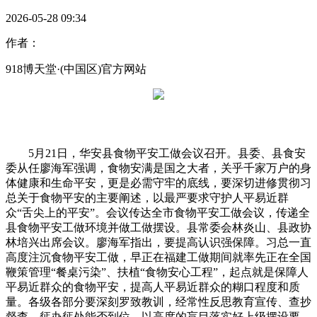
2026-05-28 09:34
作者：
918博天堂·(中国区)官方网站
5月21日，华安县食物平安工做会议召开。县委、县食安
委从任廖海军强调，食物安满是国之大者，关乎千家万户的身
体健康和生命平安，更是必需守牢的底线，要深切进修贯彻习
总关于食物平安的主要阐述，以最严要求守护人平易近群
众“舌尖上的平安”。会议传达全市食物平安工做会议，传递全
县食物平安工做环境并做工做摆设。县常委会林炎山、县政协
林培兴出席会议。廖海军指出，要提高认识强保障。习总一直
高度注沉食物平安工做，早正在福建工做期间就率先正在全国
鞭策管理“餐桌污染”、扶植“食物安心工程”，起点就是保障人
平易近群众的食物平安，提高人平易近群众的糊口程度和质
量。各级各部分要深刻罗致教训，经常性反思教育宣传、查抄
督查、惩办惩处能否到位，以高度的盲目落实好上级摆设要