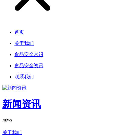
首页
关于我们
食品安全常识
食品安全资讯
联系我们
新闻资讯
NEWS
关于我们