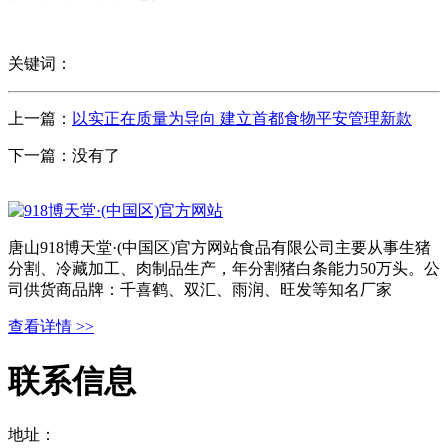
关键词：
上一篇：
以实正在质量为导向 建立首都食物平安管理新款
下一篇：没有了
唐山918博天堂·(中国区)官方网站食品有限公司主要从事生猪
分割、冷藏加工、肉制品生产，年分割猪白条能力50万头。公
司供货商品牌：千喜鹤、双汇、雨润、旺发等知名厂家
查看详情 >>
联系信息
地址：