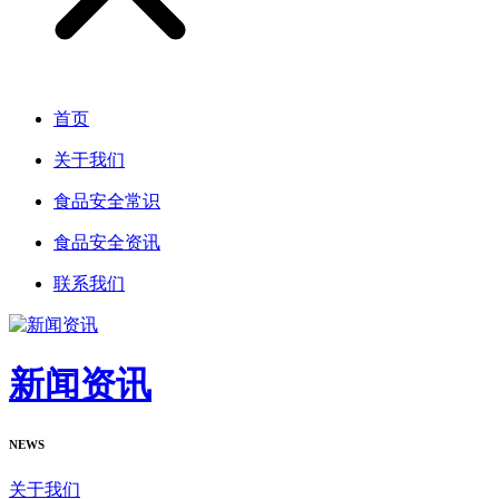
首页
关于我们
食品安全常识
食品安全资讯
联系我们
新闻资讯
NEWS
关于我们