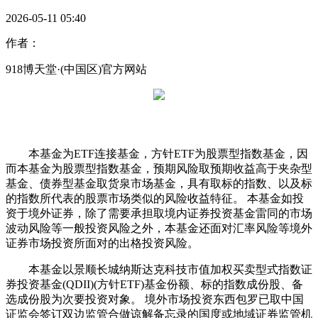
2026-05-11 05:40
作者：
918博天堂·(中国区)官方网站
本基金为ETF连接基金，方针ETF为股票型指数基金，因
而本基金为股票型指数基金，预期风险取预期收益高于夹杂型
基金、债券型基金取货泉市场基金，具有取标的指数、以及标
的指数所代表的股票市场类似的风险收益特征。 本基金如投
资于境外证券，除了需要承担取境内证券投资基金雷同的市场
波动风险等一般投资风险之外，本基金还面对汇率风险等境外
证券市场投资所面对的出格投资风险。
本基金以景顺长城纳斯达克科技市值加权买卖型式指数证
券投资基金(QDII)(方针ETF)基金份额、标的指数成份股、备
选成份股为次要投资对象。 境外市场投资东西包罗已取中国
证监会签订双边监管合做谅解备忘录的国度或地域证券监管机