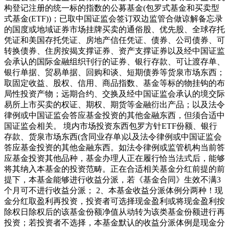
构登记注册的统一标的指数的公募基金(包罗式基金和买卖型
式基金(ETF))；已取中国证监会签订双边监管合做谅解备忘录
的国度或地域证券市场挂牌买卖的通俗股、优先股、全球存托
凭证和美国存托凭证、房地产信任凭证、债券、公司债券、可
转换债券、住房按揭支撑证券、资产支撑证券以及经中国证监
会承认的国际金融组织刊行的证券、银行存款、可让渡存单、
银行单据、贸易单据、回购和谈、短期债券等货泉市场东西；
取固定收益、股权、信用、商品指数、基金等标的物挂钩的布
局性投资产物；远期合约、交换及经中国证监会承认的境交际
易所上市买卖的权证、期权、期货等金融衍出产品；以及法令
律例或中国证监会答应基金投资的其他金融东西，但须合适中
国证监会相关。 境内市场投资东西包罗方针ETF份额、银行
存款、货泉市场东西(含同业存单)以及法令律例或中国证监会
答应基金投资的其他金融东西。如法令律例或监管机构当前答
应基金投资其他品种，基金办理人正在履行恰当法式后，能够
将其纳入本基金的投资范畴。正在合适相关基金分红前提的前
提下，本基金能够进行收益分派，若《基金合同》生效不满3
个月可不进行收益分派； 2、本基金收益分派体例分两种！现
金分红取盈利再投资，投资者可选择现金盈利或将现金盈利按
除权日除权后的该基金份额净值从动转为该类基金份额进行再
投资；若投资者不选择，本基金默认的收益分派体例是现金分