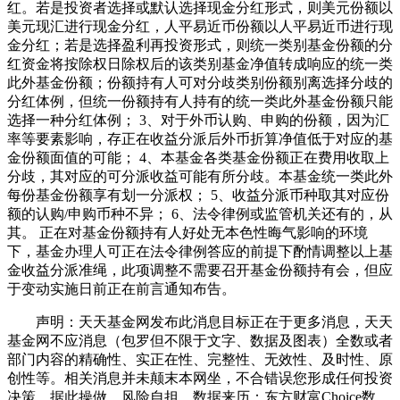
红。若是投资者选择或默认选择现金分红形式，则美元份额以
美元现汇进行现金分红，人平易近币份额以人平易近币进行现
金分红；若是选择盈利再投资形式，则统一类别基金份额的分
红资金将按除权日除权后的该类别基金净值转成响应的统一类
此外基金份额；份额持有人可对分歧类别份额别离选择分歧的
分红体例，但统一份额持有人持有的统一类此外基金份额只能
选择一种分红体例； 3、对于外币认购、申购的份额，因为汇
率等要素影响，存正在收益分派后外币折算净值低于对应的基
金份额面值的可能； 4、本基金各类基金份额正在费用收取上
分歧，其对应的可分派收益可能有所分歧。本基金统一类此外
每份基金份额享有划一分派权； 5、收益分派币种取其对应份
额的认购/申购币种不异； 6、法令律例或监管机关还有的，从
其。 正在对基金份额持有人好处无本色性晦气影响的环境
下，基金办理人可正在法令律例答应的前提下酌情调整以上基
金收益分派准绳，此项调整不需要召开基金份额持有会，但应
于变动实施日前正在前言通知布告。
声明：天天基金网发布此消息目标正在于更多消息，天天
基金网不应消息（包罗但不限于文字、数据及图表）全数或者
部门内容的精确性、实正在性、完整性、无效性、及时性、原
创性等。相关消息并未颠末本网坐，不合错误您形成任何投资
决策，据此操做，风险自担。数据来历：东方财富Choice数