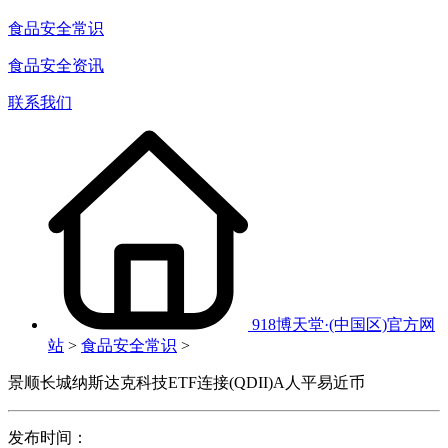
食品安全常识
食品安全资讯
联系我们
918博天堂·(中国区)官方网
站
>
食品安全常识
>
景顺长城纳斯达克科技ETF连接(QDII)A人平易近币
发布时间：