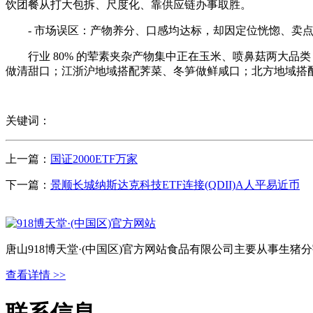
饮团餐从打大包拆、尺度化、靠供应链办事取胜。
- 市场误区：产物养分、口感均达标，却因定位恍惚、卖点空
行业 80% 的荤素夹杂产物集中正在玉米、喷鼻菇两大品
做清甜口；江浙沪地域搭配荠菜、冬笋做鲜咸口；北方地域搭
关键词：
上一篇：
国证2000ETF万家
下一篇：
景顺长城纳斯达克科技ETF连接(QDII)A人平易近币
唐山918博天堂·(中国区)官方网站食品有限公司主要从事生
查看详情 >>
联系信息