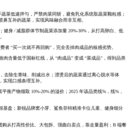
插手蔬菜低速拌匀，严禁肉菜同斩，避免乳化系统取蔬菜颗粒感；
取肉喷鼻互补的蔬菜，实现风味融合而非互相。
 / 减脂群体节制蔬菜添加量 20%-30%，从打高卵白、低
热。
者 “买一次就不再回购”，完全丢掉肉成品的核感劣势。
含量低于国标红线，从 “肉成品” 变成 “菜成品”，得到品类
水冷却，去除生青味、削减出水；漂烫后的蔬菜通过离心脱水等体
置，实现口感条理互补。
取 10%-20% 的溢价；2025 年该品类线%，线%，
根基盘；新锐品牌窝小芽、鲨鱼菲特精准卡位儿童、健身细分
购从打高性价比、大包拆、强曲白卖点，靠走量盈利；B 端餐