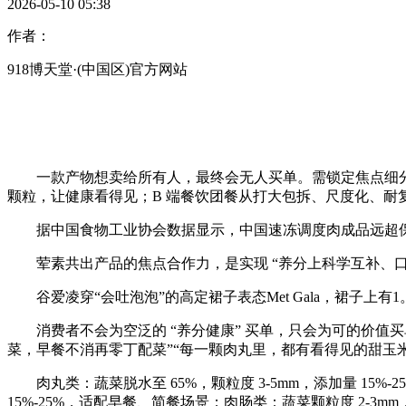
2026-05-10 05:38
作者：
918博天堂·(中国区)官方网站
一款产物想卖给所有人，最终会无人买单。需锁定焦点细分人群
颗粒，让健康看得见；B 端餐饮团餐从打大包拆、尺度化、耐
据中国食物工业协会数据显示，中国速冻调度肉成品远超保守
荤素共出产品的焦点合作力，是实现 “养分上科学互补、口
谷爱凌穿“会吐泡泡”的高定裙子表态Met Gala，裙子上有1
消费者不会为空泛的 “养分健康” 买单，只会为可的价值买单。要把
菜，早餐不消再零丁配菜”“每一颗肉丸里，都有看得见的甜玉米 
肉丸类：蔬菜脱水至 65%，颗粒度 3-5mm，添加量 1
15%-25%，适配早餐、简餐场景；肉肠类：蔬菜颗粒度 2-3m