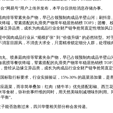
台“网易号”用户上传并发布，本平台仅供给消息存储办事。
等荤素夹杂产物，早已占领预制肉成品半壁山河；刷抖音、快手曲
终端，荤素搭配的丸滑类产物常年稳居热销榜 TOP3；团餐、
曾经从边缘立异品类，成长为肉成品行业全财产链争抢简直定性增加风
国肉成品行业从 “规模扩张” 到 “价值升级” 的必然转型
不消盲目跟风，不消贪大求全，只需精准锁定细分人群，处理核
喷鼻菇肉排等荤素夹杂产物，早已占领预制肉成品半壁山河；刷抖
底捞等餐饮终端，荤素搭配的丸滑类产物常年稳居热销榜 TOP
夹杂赛道，曾经从边缘立异品类，成长为肉成品行业全财产链争抢简直
标取行标要求，行业实操验证，15%-30% 的蔬菜添加量，是
应蔬菜，而非简单叠加：红肉（猪牛羊）优先搭配彩椒、西兰花
食材，弥补炊事纤维的同时，用天然美味削减增味剂利用。同时要
分平衡”。
女子能否急救过来，四川华蓥相关部分称会发传递。