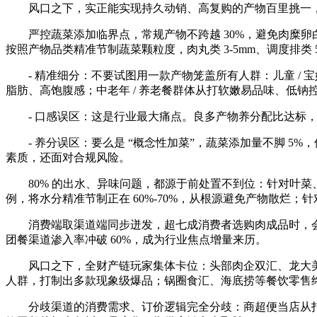
风口之下，实正能实现持久动销、高复购的产物百里挑一，
严控蔬菜添加临界点，常规产物不跨越 30%，避免肉糜卵白
按照产物品类精准节制蔬菜颗粒度，肉丸类 3-5mm、调度排类
- 精准细分：不要试图用一款产物笼盖所有人群：儿童 / 宝妈
脂肪、高饱腹感；中老年 / 养老餐群体从打软嫩易品味、低钠
- 口感误区：这是行业最大痛点。良多产物养分配比达标，
- 养分误区：要么是 “概念性加菜”，蔬菜添加量不脚 5%
素质，还面对合规风险。
80% 的出水、异味问题，都源于前处置不到位：针对叶菜、根茎
例，将水分精准节制正在 60%-70%，从根源避免产物散烂
消费端取渠道端同步迸发，超七成消费者选购肉成品时，会优先关
团餐渠道渗入率冲破 60%，成为行业焦点增量来历。
风口之下，全财产链玩家集体卡位：头部肉企双汇、龙大美食
人群，打制出多款现象级爆品；锅圈食汇、海底捞等餐饮零售
分歧渠道的消费需求、订价逻辑完全分歧：商超便当店从打小