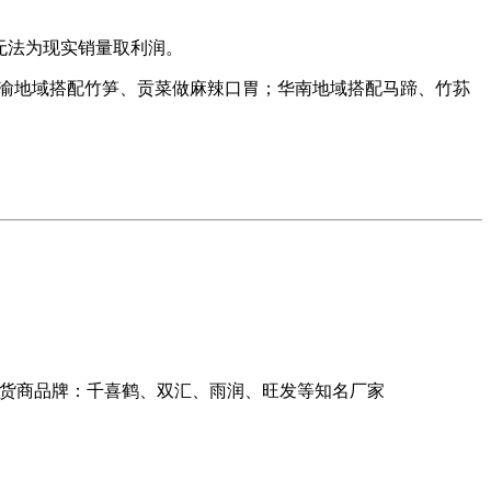
无法为现实销量取利润。
川渝地域搭配竹笋、贡菜做麻辣口胃；华南地域搭配马蹄、竹荪
司供货商品牌：千喜鹤、双汇、雨润、旺发等知名厂家