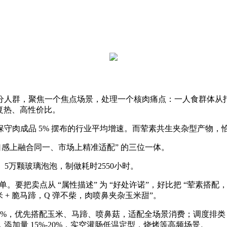
，聚焦一个焦点场景，处理一个核肉痛点：一人食群体从打 80-
复热、高性价比。
肉成品 5% 摆布的行业平均增速。而荤素共生夹杂型产物，
感上融合同一、市场上精准适配” 的三位一体。
。5万颗玻璃泡泡，制做耗时2550小时。
卖点从 “属性描述” 为 “好处许诺”，好比把 “荤素搭配，养分
+ 脆马蹄，Q 弹不柴，肉喷鼻夹杂玉米甜”。
5%-25%，优先搭配玉米、马蹄、喷鼻菇，适配全场景消费；调度
m，添加量 15%-20%，实空灌肠低温定型，烧烤等高频场景。