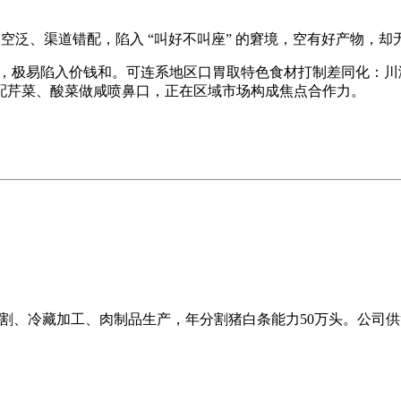
泛、渠道错配，陷入 “叫好不叫座” 的窘境，空有好产物，却
类，极易陷入价钱和。可连系地区口胃取特色食材打制差同化：
配芹菜、酸菜做咸喷鼻口，正在区域市场构成焦点合作力。
猪分割、冷藏加工、肉制品生产，年分割猪白条能力50万头。公