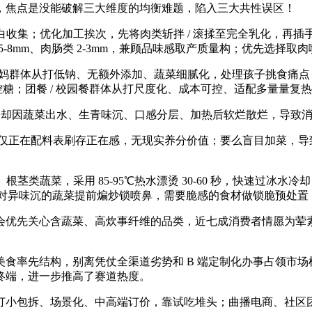
焦点是没能破解三大维度的均衡难题，陷入三大共性误区！
收集；优化加工挨次，先将肉类斩拌 / 滚揉至完全乳化，再
 5-8mm、肉肠类 2-3mm，兼顾品味感取产质量构；优先选择
群体从打低钠、无额外添加、蔬菜细腻化，处理孩子挑食痛点；健身
控糖；团餐 / 校园餐群体从打尺度化、成本可控、适配多量量复
却因蔬菜出水、生青味沉、口感分层、加热后软烂散烂，导致消费
，仅正在配料表刷存正在感，无现实养分价值；要么盲目加菜，导致肉
类蔬菜，采用 85-95℃热水漂烫 30-60 秒，快速过冰
；针对异味沉的蔬菜提前煸炒锁喷鼻，需要脆感的食材做锁脆预处
心含蔬菜、高炊事纤维的品类，近七成消费者情愿为荤素平衡产物领
率先结构，别离凭仗全渠道劣势和 B 端定制化办事占领市场
终端，进一步推高了赛道热度。
包拆、场景化、中高端订价，靠试吃堆头；曲播电商、社区团