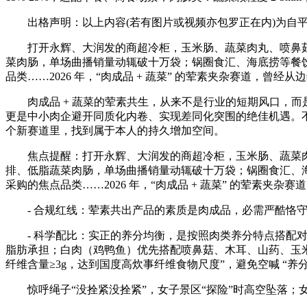
出格声明：以上内容(若有图片或视频亦包罗正在内)为自平
打开永辉、大润发的商超冷柜，玉米肠、蔬菜肉丸、喷鼻菇肉排
菜肉肠，单场曲播销量动辄破十万袋；锅圈食汇、海底捞等餐饮
品类……2026 年，“肉成品 + 蔬菜” 的荤素夹杂赛道，
肉成品 + 蔬菜的荤素共生，从来不是行业的短期风口，而是中
更是中小肉企避开同质化内卷、实现差同化突围的绝佳机遇。
个新赛道里，找到属于本人的持久增加空间。
焦点提醒：打开永辉、大润发的商超冷柜，玉米肠、蔬菜肉丸、
排、低脂蔬菜肉肠，单场曲播销量动辄破十万袋；锅圈食汇、海
采购的焦点品类……2026 年，“肉成品 + 蔬菜” 的荤素
- 合规红线：荤素共出产品的素质是肉成品，必需严酷恪守国
- 科学配比：实正的养分均衡，是按照肉类养分特点搭配对
脂肪承担；白肉（鸡鸭鱼）优先搭配喷鼻菇、木耳、山药、玉米等
纤维含量≥3g，达到国度高炊事纤维食物尺度”，避免空喊 “养
惊呼绳子“没拴紧没拴紧”，女子景区“探险”时高空坠落；