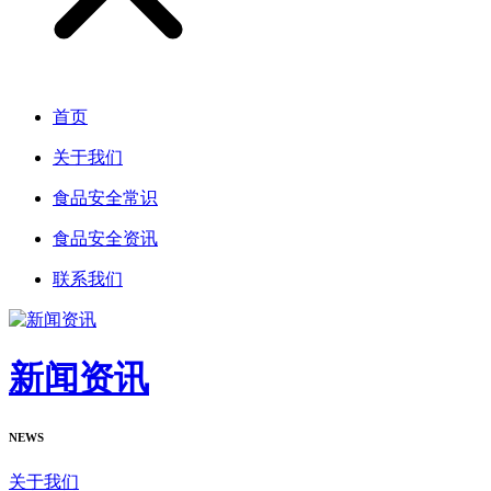
首页
关于我们
食品安全常识
食品安全资讯
联系我们
新闻资讯
NEWS
关于我们