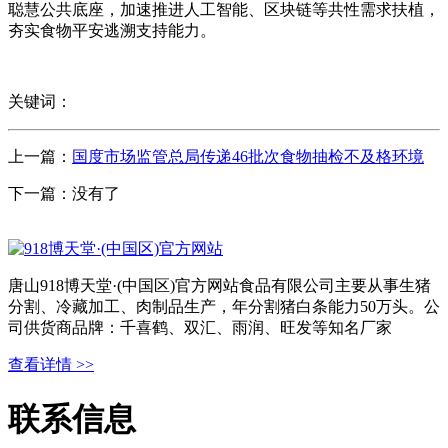
聪慧公共底座，加速推进人工智能、区块链等共性需求扶植，
夯实食物平安逃溯支持能力。
关键词：
上一篇：
国度市场监管总局传递46批次食物抽检不及格环境
下一篇：没有了
唐山918博天堂·(中国区)官方网站食品有限公司主要从事生猪
分割、冷藏加工、肉制品生产，年分割猪白条能力50万头。公
司供货商品牌：千喜鹤、双汇、雨润、旺发等知名厂家
查看详情 >>
联系信息