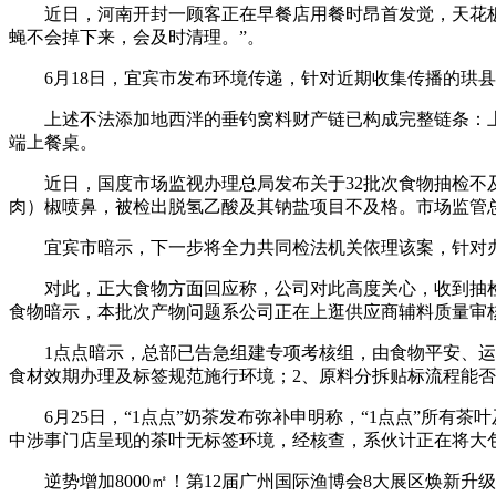
近日，河南开封一顾客正在早餐店用餐时昂首发觉，天花板上
蝇不会掉下来，会及时清理。”。
6月18日，宜宾市发布环境传递，针对近期收集传播的珙县
上述不法添加地西泮的垂钓窝料财产链已构成完整链条：上逛
端上餐桌。
近日，国度市场监视办理总局发布关于32批次食物抽检不及
肉）椒喷鼻，被检出脱氢乙酸及其钠盐项目不及格。市场监管
宜宾市暗示，下一步将全力共同检法机关依理该案，针对办
对此，正大食物方面回应称，公司对此高度关心，收到抽检
食物暗示，本批次产物问题系公司正在上逛供应商辅料质量审
1点点暗示，总部已告急组建专项考核组，由食物平安、运营
食材效期办理及标签规范施行环境；2、原料分拆贴标流程能否
6月25日，“1点点”奶茶发布弥补申明称，“1点点”所有
中涉事门店呈现的茶叶无标签环境，经核查，系伙计正在将大包
逆势增加8000㎡！第12届广州国际渔博会8大展区焕新升级