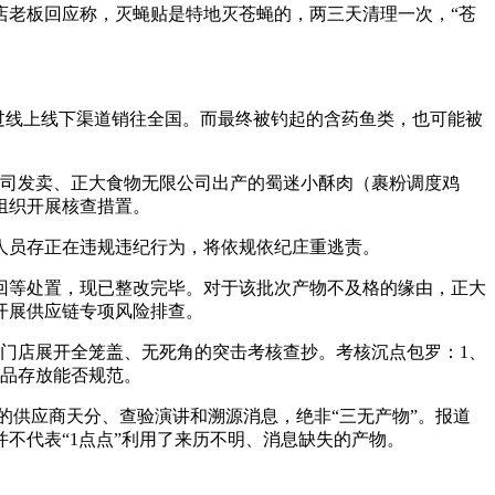
老板回应称，灭蝇贴是特地灭苍蝇的，两三天清理一次，“苍
过线上线下渠道销往全国。而最终被钓起的含药鱼类，也可能被
司发卖、正大食物无限公司出产的蜀迷小酥肉（裹粉调度鸡
组织开展核查措置。
员存正在违规违纪行为，将依规依纪庄重逃责。
等处置，现已整改完毕。对于该批次产物不及格的缘由，正大
开展供应链专项风险排查。
门店展开全笼盖、无死角的突击考核查抄。考核沉点包罗：1、
物品存放能否规范。
的供应商天分、查验演讲和溯源消息，绝非“三无产物”。报道
不代表“1点点”利用了来历不明、消息缺失的产物。