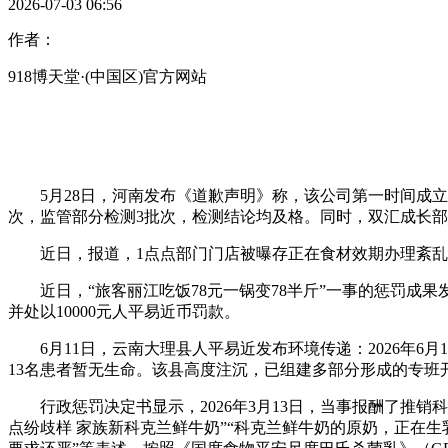
2026-07-03 06:56
作者：
918博天堂·(中国区)官方网站
5月28日，河南发布《道歉声明》称，该公司第一时间成立专项
次，监管部分检测3批次，检测结论均及格。同时，双汇成长部
近日，报道，1点点部门门店被曝存正在食材效期办理紊乱
近日，“旅客丽江吃饭78元一锅变78半斤”一事的惩罚成果
并处以10000元人平易近币罚款。
6月11日，云南大理县人平易近发布环境传递：2026年6
13名患者暂无生命。该县高度注沉，已组建多部分形成的专班
行政惩罚决定书显示，2026年3月13日，当事报酬了推销科克
点纷歧样 家族新科克兰鲜牛奶”“科克兰鲜牛奶的原奶，正在