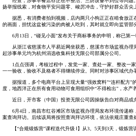
经查，涉事早餐店存正在不整洁、三防设备不到位等问题。法
扬举报线索，对食物平安问题零、峻厉冲击，守护好群众舌尖
据悉，有消费者拍到视频，店内两只小狗正正在啃食放正在
的画面，担忧这盆被污染的肉被人吃到，其时就立即向监管部
6月13日，“碰见小面”发布关于商标事务的申明，称已第一
从浙江省慈溪市人平易近网坐获悉，慈溪市市场监视办理局连
起涉事单元均为杭州涓选收集科技无限公司部属分公司。
1点点强调，考核过程中，发觉一家、查处一家、整改一家。
一一验收，验收不及格者不得继续停业。同时对涉事区域代办
据报道，多个电商平台上呈现大量“强效窝料”“连杆配方”的
度，地西泮正在所有食用动物可食用组织中“不得检出”，水产
近日，开市客（中国）投资无限公司因操纵告白对商品或办事
6月4日，南昌市红谷滩区市场监视办理局发布环境传递称，
案查询拜访。后续该局将按照查询拜访环境，依法依规庄重查处
【“合规锻炼营”课程迭代升级 Ⅰ】从3。5天到3天，锻炼营