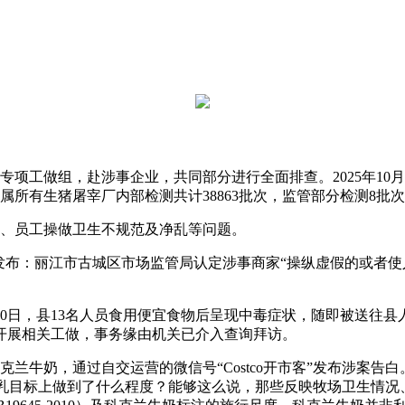
工做组，赴涉事企业，共同部分进行全面排查。2025年10月
属所有生猪屠宰厂内部检测共计38863批次，监管部分检测8批
、员工操做卫生不规范及净乱等问题。
发布：丽江市古城区市场监管局认定涉事商家“操纵虚假的或者使
月10日，县13名人员食用便宜食物后呈现中毒症状，随即被送往
开展相关工做，事务缘由机关已介入查询拜访。
兰牛奶，通过自交运营的微信号“Costco开市客”发布涉案告
生乳目标上做到了什么程度？能够这么说，那些反映牧场卫生情