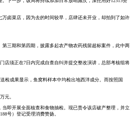
下一步，该局将持续添加日常放哨频次，深挖用好12315赞
万卤菜店，因为去的时间较早，店肆还未开业，却拍到了如许
》第三期和第四期，披露多起农产物农药残留超标案件，此中两
门店须正在7日内完成自查自纠并提交整改演讲，总部考核组将
样。送检成果显示，鱼窝料样本中均检出地西泮成分。而按照国
万元。
，当即开展全面核查和食物抽检。现已责令该店破产整理，并立
88号）登记受理消费赞扬。