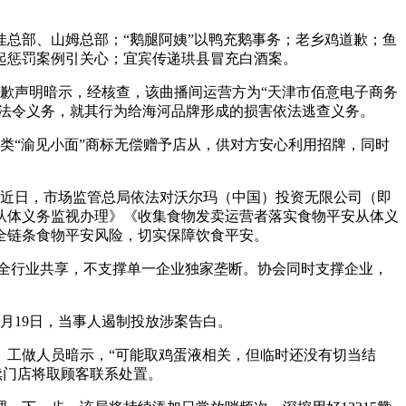
佳总部、山姆总部；“鹅腿阿姨”以鸭充鹅事务；老乡鸡道歉；鱼
多起惩罚案例引关心；宜宾传递珙县冒充白酒案。
歉声明暗示，经核查，该曲播间运营方为“天津市佰意电子商务
查法令义务，就其行为给海河品牌形成的损害依法逃查义务。
类“渝见小面”商标无偿赠予店从，供对方安心利用招牌，同时
近日，市场监管总局依法对沃尔玛（中国）投资无限公司（即
从体义务监视办理》《收集食物发卖运营者落实食物平安从体义
全链条食物平安风险，切实保障饮食平安。
，全行业共享，不支撑单一企业独家垄断。协会同时支撑企业，
月19日，当事人遏制投放涉案告白。
工做人员暗示，“可能取鸡蛋液相关，但临时还没有切当结
续门店将取顾客联系处置。