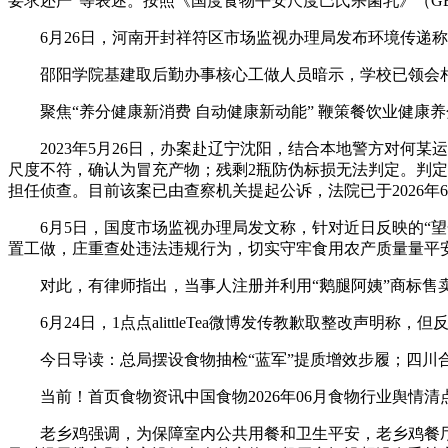
要求还严”等表述。按照《国度食物平安尺度巴氏杀菌乳》（GB
6月26日，河南开封祥符区市场监视办理局发布环境传递称
邵阳学院基建取后勤办事核心工做人员暗示，学校已领会相
聚焦“养分健康新消费 自动健康新动能” 鞭策餐饮业健康养
2023年5月26日，办案赴辽宁沈阳，结合本地警方对何某运
尺度不符，确认为冒充产物；残剩2瓶防伪标损无法判定。判定机
担任侦查。目前该案已由查察机关提起公诉，法院已于2026年
6月5日，国度市场监视办理局发文称，针对近日反映的“望
置工做，庄重查处违法违规行为，切实守牢食用农产质量量平
对此，有律师指出，当事人注册并利用“鹅腿阿姨”商标售卖
6月24日，1点点alittleTea微博发传教歉取整改声明称
今日导读：总局摆设食物抽检“蓝军”提质增效步履；四川合江
当前！首页食物资讯中国食物2026年06月食物行业舆情清
老乡鸡强调，为保障室内公共用餐和卫生平安，老乡鸡餐厅