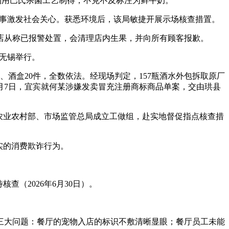
非利用巴氏杀菌工艺制得，不克不及标注为鲜牛奶。
一事激发社会关心。获悉环境后，该局敏捷开展示场核查措置。
从称已报警处置，会清理店内生果，并向所有顾客报歉。
苏无锡举行。
、酒盒20件，全数依法。经现场判定，157瓶酒水外包拆取原厂
8月7日，宜宾就何某涉嫌发卖冒充注册商标商品单案，交由珙县
农业农村部、市场监管总局成立工做组，赴实地督促指点核查措
实的消费欺诈行为。
（2026年6月30日）。
大问题：餐厅的宠物入店的标识不敷清晰显眼；餐厅员工未能