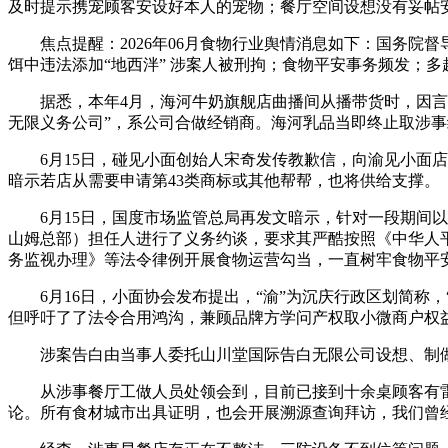
及时提示携宠顾客安设好本人的宠物；餐厅空间设想没有妥帖
焦点提醒：2026年06月食物行业舆情消息如下：国务院督
饵中违法添加“地西泮” 涉案人被刑拘；食物平安事务频发；
据悉，本年4月，海河牛奶旗舰店曲播间从播带货时，因言论
无限义务公司”，系公司合做经销商。海河乳品当即终止取涉事
6月15日，碰见小面创始人宋奇发传教歉信，向渝见小面店从
暗示若店从需要申请第43类商标或其他帮帮，也将供给支撑。
6月15日，国度市场监管总局再发文暗示，针对一段期间以
山姆总部）担任人进行了义务约谈，要求其严酷按照《中华人
务监视办理》等法令律例开展食物运营勾当，一直树牢食物平
6月16日，小面协会发布提出，“渝”为沉庆行政区划简称，
但呼吁了了法令合用鸿沟，兼顾品牌方学问产权取小微商户权益
涉案告白由当事人委托山川堂国际告白无限公司设想、制做，由
从涉事餐厅工做人员处领会到，目前已接到十余桌顾客有雷同
论。所有食材城市出具证明，也会开展溯源查询拜访，我们曾经