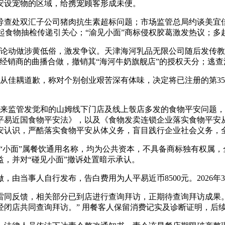
安设宠物的区域，给携宠顾客形成未便。
导查处双汇子公司猪肉抗生素超标问题；市场监管总局约谈美宜
多起食物抽检传递引关心；“渝见小面”商标侵权胶葛激发热议；
动做涉黄低俗，激发争议。天津海河乳品无限公司随后发传教
经销商的曲播合做，撤销其“海河牛奶旗舰店”的授权天分；逃
佳耦道歉，称对个别创业艰苦深有体味，决定将已注册的第35
来监管发觉和的山姆线下门店及线上彀店多发的食物平安问题，
平易近国食物平安法》，以及《食物发卖连锁企业落实食物平安
安认识，严酷落实食物平安从体义务，盲目践行企业社会义务，
“小面”属餐饮通用名称，均为公共资本，不具备商标独有权属
，并对“碰见小面”撤诉处置暗示承认。
当事人自行发布，告白费用为人平易近币8500元。2026年3
反馈，相关部分已到店进行查询拜访，正期待查询拜访成果。
闭店共同查询拜访。” 用餐客人保留消费记实及诊断证明，后