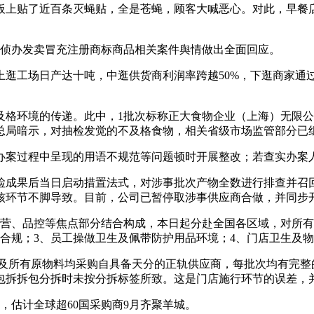
贴了近百条灭蝇贴，全是苍蝇，顾客大喊恶心。对此，早餐店
侦办发卖冒充注册商标商品相关案件舆情做出全面回应。
工场日产达十吨，中逛供货商利润率跨越50%，下逛商家通
格环境的传递。此中，1批次标称正大食物企业（上海）无限公
总局暗示，对抽检发觉的不及格食物，相关省级市场监管部分已
案过程中呈现的用语不规范等问题顿时开展整改；若查实办案人
成果后当日启动措置法式，对涉事批次产物全数进行排查并召回
核环节不脚导致。目前，公司已暂停取涉事供应商合做，并同步
、品控等焦点部分结合构成，本日起分赴全国各区域，对所有
合规；3、员工操做卫生及佩带防护用品环境；4、门店卫生及
茶叶及所有原物料均采购自具备天分的正轨供应商，每批次均有完整
拆拆包分拆时未按分拆标签所致。这是门店施行环节的误差，并
，估计全球超60国采购商9月齐聚羊城。