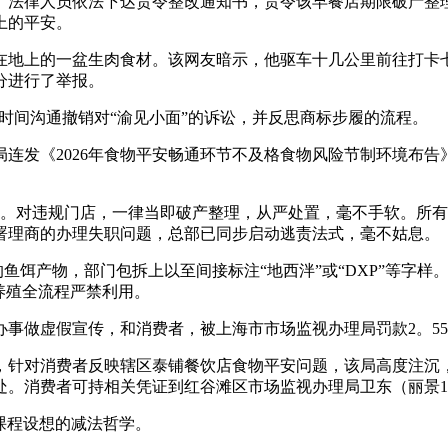
律人员依法下达责令整改通知书，责令该早餐店期限破产整理。
上的平安。
地上的一盆生肉食材。该网友暗示，他驱车十几公里前往打卡七
分进行了举报。
时间沟通撤销对“渝见小面”的诉讼，并反思商标步履的流程。
发《2026年食物平安畅通环节不及格食物风险节制环境布告
对违规门店，一律当即破产整理，从严处置，毫不手软。所有
署理商的办理失职问题，总部已同步启动逃责法式，毫不姑息。
鱼饵产物，部门包拆上以至间接标注“地西泮”或“DXP”等字
养殖全流程严禁利用。
做虚假宣传，和消费者，被上海市市场监视办理局罚款2。55
针对消费者反映辖区泰铺餐饮店食物平安问题，该局高度注沉
。消费者可持相关凭证到红谷滩区市场监视办理局卫东（丽景11
课程设想的减法哲学。