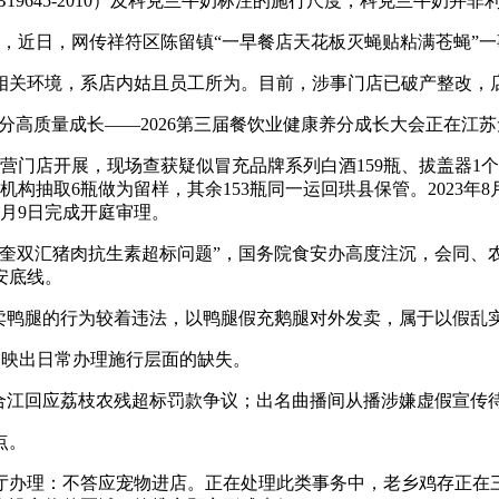
19645-2010）及科克兰牛奶标注的施行尺度，科克兰牛奶并
，近日，网传祥符区陈留镇“一早餐店天花板灭蝇贴粘满苍蝇”
关环境，系店内姑且员工所为。目前，涉事门店已破产整改，店
分高质量成长——2026第三届餐饮业健康养分成长大会正在江
营门店开展，现场查获疑似冒充品牌系列白酒159瓶、拔盖器1个
构抽取6瓶做为留样，其余153瓶同一运回珙县保管。2023年
6月9日完成开庭审理。
奎双汇猪肉抗生素超标问题”，国务院食安办高度注沉，会同、
安底线。
鸭腿的行为较着违法，以鸭腿假充鹅腿对外发卖，属于以假乱
，但反映出日常办理施行层面的缺失。
回应荔枝农残超标罚款争议；出名曲播间从播涉嫌虚假宣传待核查
点。
办理：不答应宠物进店。正在处理此类事务中，老乡鸡存正在三