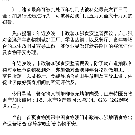
》，违者最高可被判处五年徒刑或被科处最高六百日罚
金；如属行政违法行为，可被科处澳门元五万元至六十万元的
罚款。
焦点提醒：年近岁晚，市政署加强食安监管摆设，亦加强
对全澳拜年食物制做加工厂、零售店舖，以及餐厅、食肆等场
合的卫生放哨及宣导工做，催促业界做好新春期间的客流评估
及食物平安办理。
年近岁晚，市政署加强食安监管摆设，除了於市道抽取各
类时令应节食物检测外，亦加强对全澳拜年食物制做加工厂、
零售店舖，以及餐厅、食肆等场合的卫生放哨及宣导工做，催
促业界做好新春期间的客流评估及。
今日导读：餐馆将人制蟹柳假充烤蟹肉受；山东特医食物
财产加快破局；1-5月水产物产量同比增加4。02%（2026年6
月25日）。
当前！首页食物资讯中国食物澳门市政署加强放哨食物出
产运营场合 保障岁晚新春食物平安。