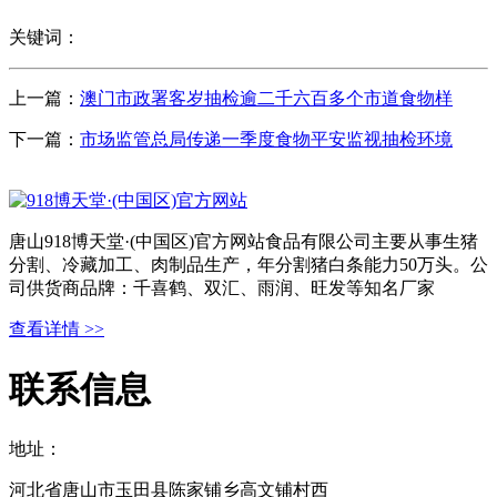
关键词：
上一篇：
澳门市政署客岁抽检逾二千六百多个市道食物样
下一篇：
市场监管总局传递一季度食物平安监视抽检环境
唐山918博天堂·(中国区)官方网站食品有限公司主要从事生猪
分割、冷藏加工、肉制品生产，年分割猪白条能力50万头。公
司供货商品牌：千喜鹤、双汇、雨润、旺发等知名厂家
查看详情 >>
联系信息
地址：
河北省唐山市玉田县陈家铺乡高文铺村西