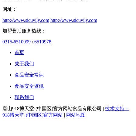
网址：
http://www.sicuvily.com
http://www.sicuvily.com
加盟售后服务热线：
0315-6510999
/
6510978
首页
关于我们
食品安全常识
食品安全资讯
联系我们
唐山918博天堂·(中国区)官方网站食品有限公司 |
技术支持：
918博天堂·(中国区)官方网站
|
网站地图