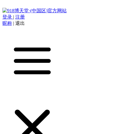
登录
|
注册
昵称
|
退出