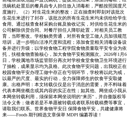
洗碗机处置后的餐具由专人担任放入消毒柜，严酷按照国度尺
度施行。（2）对生花生米的整改：正在抽查时即刻对该批次
生花生米进行了封存，该批次的所有生花生米均未供给给学生
食用。通过核查食材采购台账及验收记实，对供给生花生米的
公司解除供货合同。对餐厅担任人降职处置，对相关员工教
育，当即整改。学校触类旁通，对所有食堂工做人员加强规范
培训，进一步明白洁净尺度和流程；添加食堂相关消毒设备设
备并进行升级；以学校食物工程学院食物质量取平安专业为依
托，扶植食物查验核心，加大食物平安检测频次。2026年1月6
日，学校属地市场监管部分再次对学校食堂食物卫生环境进行
了抽检，成果显示均为及格。此次食物平安问题，出我校正在
校园食物平安办理工做中存正在亏弱环节，学校将以此为戒，
以最严的尺度、最实的行动，全力保障师生的饮食平安取健
康。出格声明：本文转载仅仅是出于消息的需要，并不料味着
代表本网坐概念或其内容的实正在性；如其他、网坐或小我从
本网坐转载利用，须保留本网坐说明的“来历”，并自傲版权等
法令义务；做者若是不单愿被转载或者联系转载稿费等事宜，
请取我们联系。世界食物平安日 保障食物平安，共建健康将
来——Foods 期刊精选文章保举 MDPI 编纂荐读！