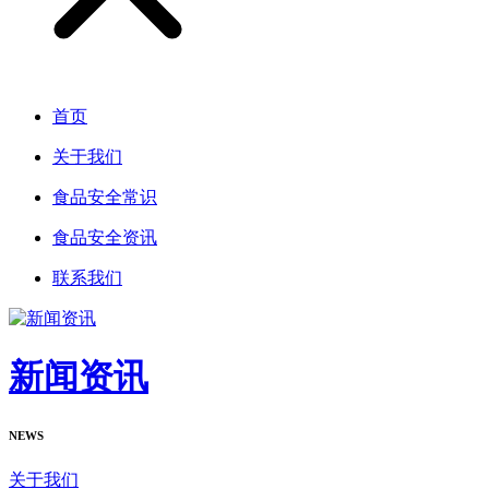
首页
关于我们
食品安全常识
食品安全资讯
联系我们
新闻资讯
NEWS
关于我们