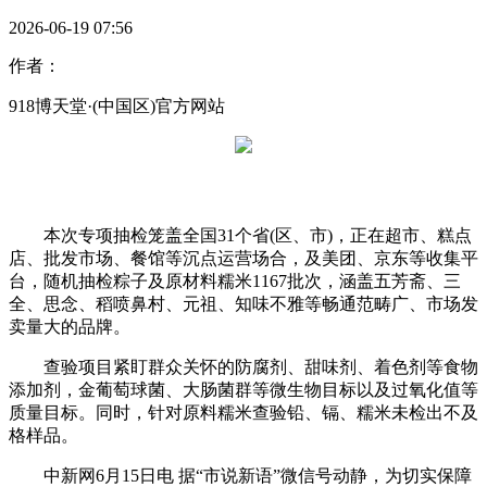
2026-06-19 07:56
作者：
918博天堂·(中国区)官方网站
本次专项抽检笼盖全国31个省(区、市)，正在超市、糕点
店、批发市场、餐馆等沉点运营场合，及美团、京东等收集平
台，随机抽检粽子及原材料糯米1167批次，涵盖五芳斋、三
全、思念、稻喷鼻村、元祖、知味不雅等畅通范畴广、市场发
卖量大的品牌。
查验项目紧盯群众关怀的防腐剂、甜味剂、着色剂等食物
添加剂，金葡萄球菌、大肠菌群等微生物目标以及过氧化值等
质量目标。同时，针对原料糯米查验铅、镉、糯米未检出不及
格样品。
中新网6月15日电 据“市说新语”微信号动静，为切实保障