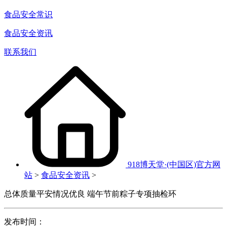
食品安全常识
食品安全资讯
联系我们
918博天堂·(中国区)官方网
站
>
食品安全资讯
>
总体质量平安情况优良 端午节前粽子专项抽检环
发布时间：