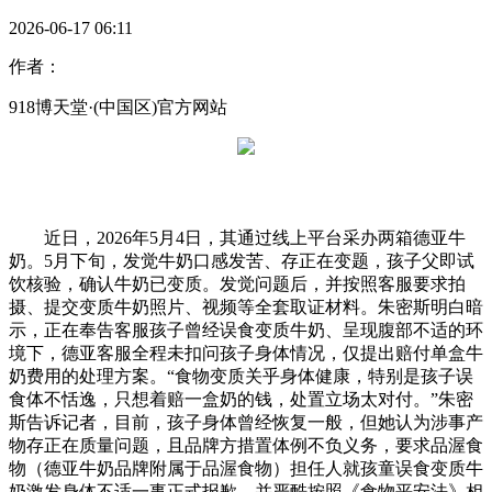
2026-06-17 06:11
作者：
918博天堂·(中国区)官方网站
近日，2026年5月4日，其通过线上平台采办两箱德亚牛
奶。5月下旬，发觉牛奶口感发苦、存正在变题，孩子父即试
饮核验，确认牛奶已变质。发觉问题后，并按照客服要求拍
摄、提交变质牛奶照片、视频等全套取证材料。朱密斯明白暗
示，正在奉告客服孩子曾经误食变质牛奶、呈现腹部不适的环
境下，德亚客服全程未扣问孩子身体情况，仅提出赔付单盒牛
奶费用的处理方案。“食物变质关乎身体健康，特别是孩子误
食体不恬逸，只想着赔一盒奶的钱，处置立场太对付。”朱密
斯告诉记者，目前，孩子身体曾经恢复一般，但她认为涉事产
物存正在质量问题，且品牌方措置体例不负义务，要求品渥食
物（德亚牛奶品牌附属于品渥食物）担任人就孩童误食变质牛
奶激发身体不适一事正式报歉，并严酷按照《食物平安法》相