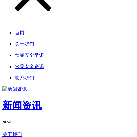
首页
关于我们
食品安全常识
食品安全资讯
联系我们
新闻资讯
NEWS
关于我们