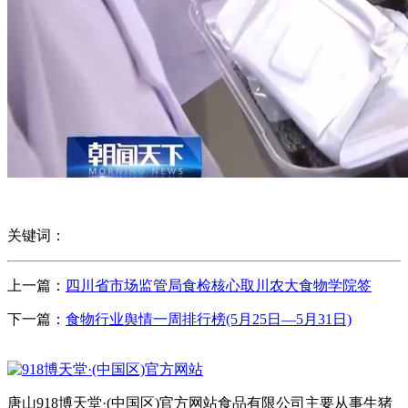
关键词：
上一篇：
四川省市场监管局食检核心取川农大食物学院签
下一篇：
食物行业舆情一周排行榜(5月25日—5月31日)
唐山918博天堂·(中国区)官方网站食品有限公司主要从事生猪