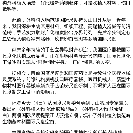
类外科植入场景，好比缓释药物载体，可接收植入材料，伤口
敷料等。
此前，外科植入物范畴国际尺度持久由国外从导，近年
来，我国深耕生物医用材料、组织工程、高端植入器械等前沿
范畴，手艺实力取财产化程度跻出身界前列，先后牵头制定心
血管植入物心净封堵器、胶原卵白检测等多项国际尺度。
颠末多年持续的手艺立异取财产积淀，我国医疗器械国际
尺度化扶植成效显著。正在生物材料等新兴范畴，国际尺度化
工做逐渐实现从“跟跑”到“并跑”，再向“领跑”的改变。
据领会，目前国度尺度委和国度药监局持续健全医疗器械
尺度系统，前瞻结构脑机接口医疗器械、医用机械人、新型生
物材料医疗器械等新兴手艺范畴尺度研制，不竭扩大正在国际
尺度制定工做中的影响力。
记者今天（4日）从国度尺度委领会到，由我国专家牵头
提出的《外科植入物 沉组胶原卵白》《外科植入物 丝素卵
白》两项国际尺度提案正式获批立项，填补了外科植入物范畴
生物基材料国际尺度空白。
中国食物药品检定研究院医疗器械检定所所长 韩倩倩：