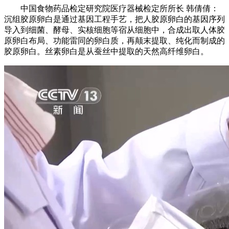
中国食物药品检定研究院医疗器械检定所所长 韩倩倩：
沉组胶原卵白是通过基因工程手艺，把人胶原卵白的基因序列
导入到细菌、酵母、实核细胞等宿从细胞中，合成出取人体胶
原卵白布局、功能雷同的卵白质，再颠末提取、纯化而制成的
胶原卵白。丝素卵白是从蚕丝中提取的天然高纤维卵白。