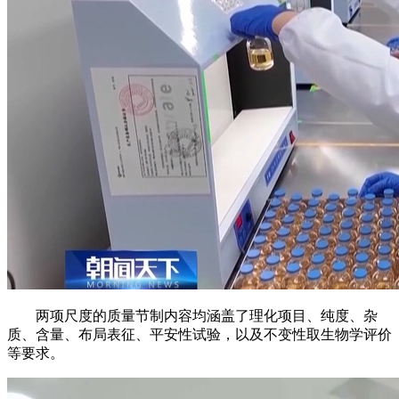
两项尺度的质量节制内容均涵盖了理化项目、纯度、杂
质、含量、布局表征、平安性试验，以及不变性取生物学评价
等要求。