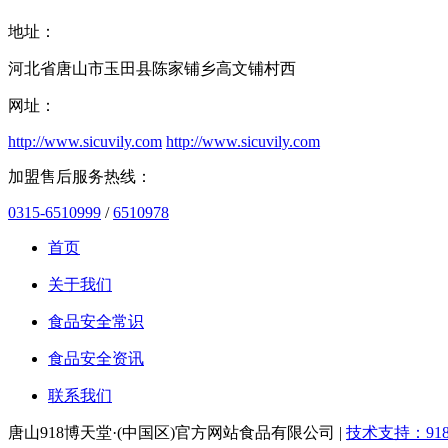
地址：
河北省唐山市玉田县陈家铺乡高文铺村西
网址：
http://www.sicuvily.com
http://www.sicuvily.com
加盟售后服务热线：
0315-6510999
/
6510978
首页
关于我们
食品安全常识
食品安全资讯
联系我们
唐山918博天堂·(中国区)官方网站食品有限公司 |
技术支持：91