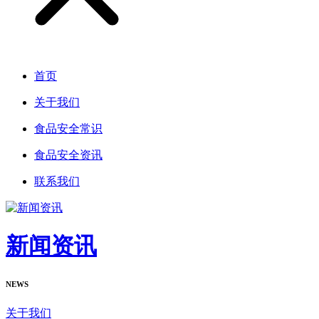
首页
关于我们
食品安全常识
食品安全资讯
联系我们
新闻资讯
NEWS
关于我们