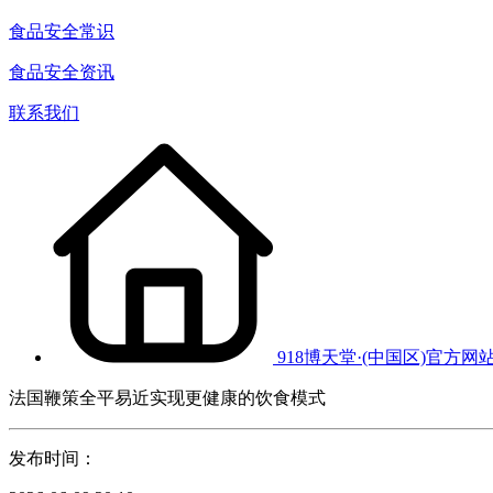
食品安全常识
食品安全资讯
联系我们
918博天堂·(中国区)官方网
法国鞭策全平易近实现更健康的饮食模式
发布时间：