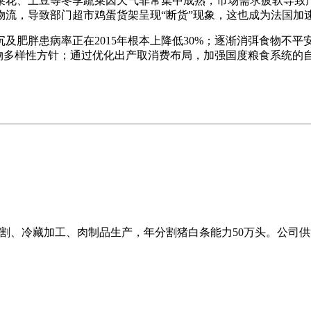
花、土豆等冬季蔬菜因天气非常集中成熟，市场需求疲软导致产
物流，导致部门超市鸡蛋货架呈现“断货”现象，这也成为法国加
及肥胖患病率正在2015年根本上降低30%；逐渐消弭食物不
度生物多样性方针；通过优化出产取消费布局，加强国度粮食系统的
猪分割、冷藏加工、肉制品生产，年分割猪白条能力50万头。公