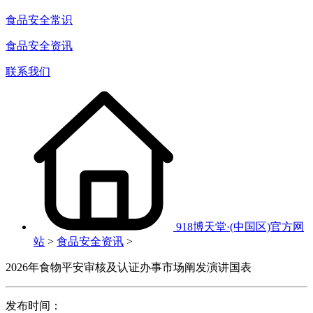
食品安全常识
食品安全资讯
联系我们
918博天堂·(中国区)官方网
站
>
食品安全资讯
>
2026年食物平安审核及认证办事市场阐发演讲国表
发布时间：