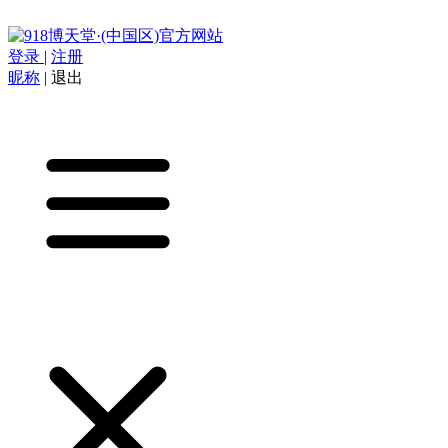
登录
|
注册
昵称
|
退出