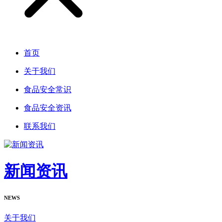
首页
关于我们
食品安全常识
食品安全资讯
联系我们
新闻资讯
NEWS
关于我们