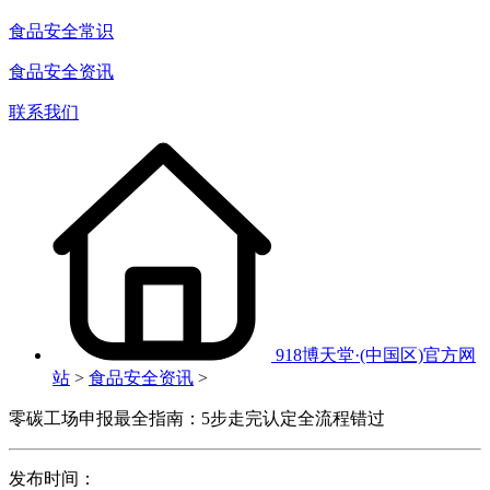
食品安全常识
食品安全资讯
联系我们
918博天堂·(中国区)官方网
站
>
食品安全资讯
>
零碳工场申报最全指南：5步走完认定全流程错过
发布时间：