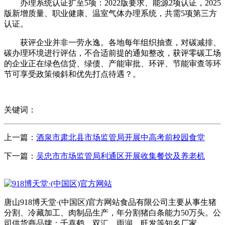
办理系统认证扩至5项：2022版要求、能源2项认证，2025
版新增质量、职业健康、温室气体办理系统，共需5项第三方
认证。
获评企业并非一劳永逸。各地每年组织抽查，对碳减排、
碳办理环境进行评估，不合适前提的通知整改，获评零碳工场
的企业正在绿色信贷、绿债、产能审批、环评、节能审查等环
节可享受政策倾斜和优先打点待遇？。
关键词：
上一篇：
酒泉市肃北县市场监管局开展中高考前校园食堂
下一篇：
吴忠市市场监管局利通区开展收集餐饮及养老机
唐山918博天堂·(中国区)官方网站食品有限公司主要从事生猪
分割、冷藏加工、肉制品生产，年分割猪白条能力50万头。公
司供货商品牌：千喜鹤、双汇、雨润、旺发等知名厂家