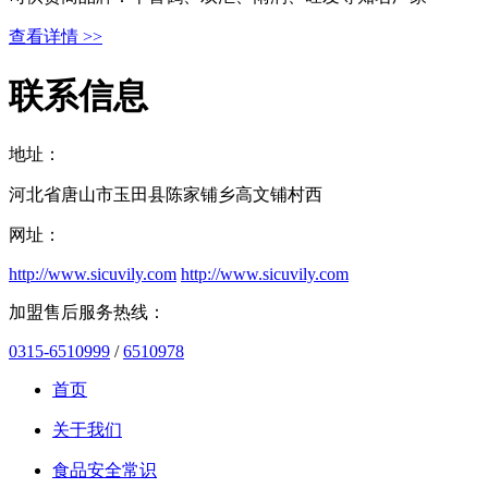
查看详情 >>
联系信息
地址：
河北省唐山市玉田县陈家铺乡高文铺村西
网址：
http://www.sicuvily.com
http://www.sicuvily.com
加盟售后服务热线：
0315-6510999
/
6510978
首页
关于我们
食品安全常识