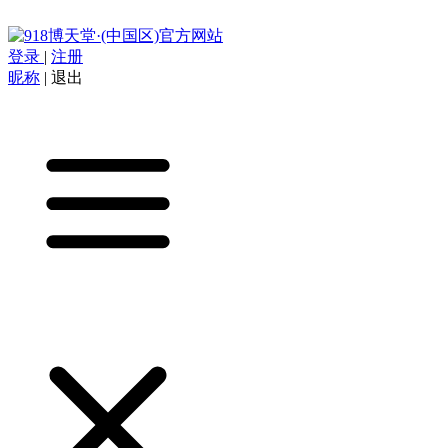
登录
|
注册
昵称
|
退出