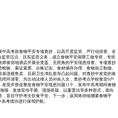
中高考前食物平安专项查抄，以高尺度监管、严行动排查、全
白监管沉点、压实监管义务，成立食物平安保障工做专班，专班
教师食宿地酒店开展全笼盖、无死角的平安现患排查。专项查抄
货检验、索证索票、台账记实、食材储存办理、食物加工制做、
凉菜违规售卖、后厨卫生净乱差等凸起问题。对查抄中发觉的食
闭环清零。共出动法律人员90余人次，查抄考点学校食堂9户
，发觉并督促整改食物平安现患问题11个，发布中高考期间食物
传海报、发放宣传手册、现场答疑、以案普法等多种形式，面向
营，盲目守护考生饮食平安。下一步，该局将持续绷紧食物平
中高考绩功进行保驾护航。