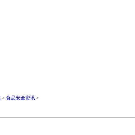
站
>
食品安全资讯
>