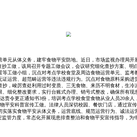
单元从体义务，建牢食物平安防地。近日，市场监视办理局开展
项查抄工做，该局召开专题工做会议，会议研究细化查抄方案、明
置等工做小组，沉点对考点学校食堂及周边食物运营单元、监考
无证运营、超范畴运营等违法违规行为。沉点对食物原料采购进
查抄，峻厉查处利用过时变质、三无食物、来历不明食材，生冷
、细化整改要求，实行台账式办理、销号式整改，确保所有现患
下达责令更正通知书3份，培训考点学校食堂食物从业人员20余人
食物平安科普宣传工做。法律人员深切校园、餐饮门店，通过宣
切实落实食物平安从体义务，运营底线、规范运营行为、诚法运
平安监管力度，常态化开展现患排查整治和食物平安宣传指导，为