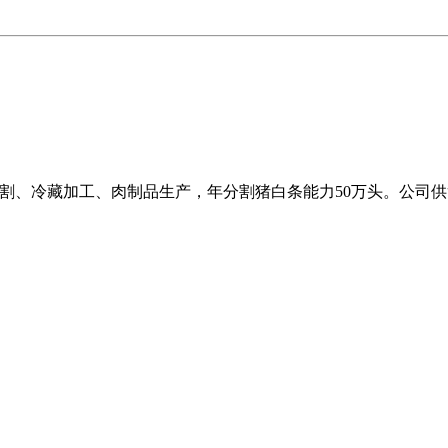
猪分割、冷藏加工、肉制品生产，年分割猪白条能力50万头。公