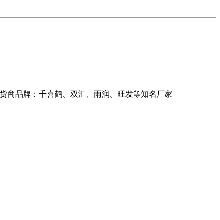
司供货商品牌：千喜鹤、双汇、雨润、旺发等知名厂家