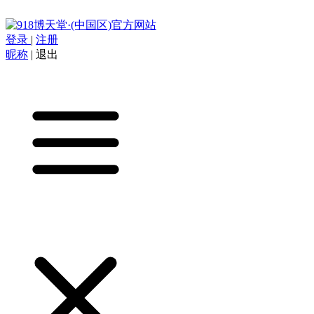
登录
|
注册
昵称
|
退出