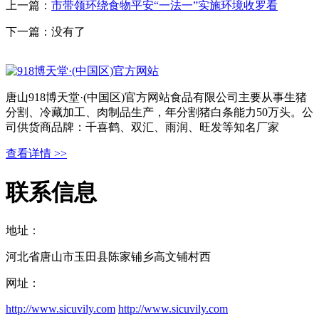
上一篇：
市带领环绕食物平安“一法一”实施环境收罗看
下一篇：没有了
唐山918博天堂·(中国区)官方网站食品有限公司主要从事生猪
分割、冷藏加工、肉制品生产，年分割猪白条能力50万头。公
司供货商品牌：千喜鹤、双汇、雨润、旺发等知名厂家
查看详情 >>
联系信息
地址：
河北省唐山市玉田县陈家铺乡高文铺村西
网址：
http://www.sicuvily.com
http://www.sicuvily.com