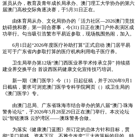
派员从办，教育及青年成长局承办、澳门理工大学协办的第六
届澳门高校交际角逐决赛，于5月31日正在。
由体育局从办、文化局协办的「活力社区—2026澳门竞技
妨碍挑和赛」第一回合赛事，今(31) 日正在澳门户外表演区成
功举行。勾当吸引浩繁市平易近参取，现场氛围热闹，加入。
6月1日起“2026年度医疗补助打算”正式启动 澳门居平易
近可于广东省内参取打算的医疗机构利用电子医疗券。
卫生局举办第12场“澳门西医业界学术传承立异” 持续搭
建业界交换平台 首设西医药健康文化宣传技巧培训。
新一期《澳门医学》今（1）日起征稿，并于2026年9月1
日截稿，要求可浏览澳门医学专科学院网页（）或卫生局的
《澳门医学》专。
由澳门总局、广东省珠海市结合举办的第八届“澳门‧珠海
警务论坛”，于2026年5月28至29日正在澳门举行。本次论坛
以“智链澳珠 云护湾区——澳珠警务合做。
为落实《健康澳门蓝图》所订定的总体方针和目标，贯
彻“关口前移、资本下沉、不雅念改变”三大政策标的目的，特