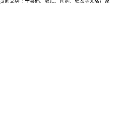
司供货商品牌：千喜鹤、双汇、雨润、旺发等知名厂家