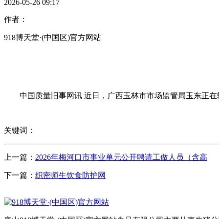
2026-05-26 09:17
作者：
918博天堂·(中国区)官方网站
中国质量旧事网讯 近日，广西玉林市市场监管局玉东正在
关键词：
上一篇：
2026年梅河口市事业单元公开聘请工做人员（含高
下一篇：
织密师生饮食防护网