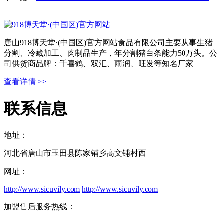
唐山918博天堂·(中国区)官方网站食品有限公司主要从事生猪
分割、冷藏加工、肉制品生产，年分割猪白条能力50万头。公
司供货商品牌：千喜鹤、双汇、雨润、旺发等知名厂家
查看详情 >>
联系信息
地址：
河北省唐山市玉田县陈家铺乡高文铺村西
网址：
http://www.sicuvily.com
http://www.sicuvily.com
加盟售后服务热线：