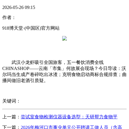
2026-05-26 09:15
作者：
918博天堂·(中国区)官方网站
武汉小龙虾吸引全国旅客，五一餐饮消费全线
CHINASHOP——云南「市集」何故展会现场？今日导读：沃
尔玛当生成产卷碎吃出冰渣；克明食物启动商标合规排查；曲
播间做旧老酒引质疑。
关键词：
上一篇：
尝试室食物检测仪器设备选型：天研帮力食物平
下一篇：
2026年梅河口市事业单元公开聘请工做人员（含高