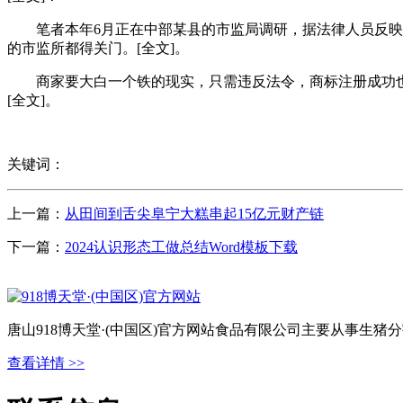
笔者本年6月正在中部某县的市监局调研，据法律人员反映，
的市监所都得关门。[全文]。
商家要大白一个铁的现实，只需违反法令，商标注册成功也
[全文]。
关键词：
上一篇：
从田间到舌尖阜宁大糕串起15亿元财产链
下一篇：
2024认识形态工做总结Word模板下载
唐山918博天堂·(中国区)官方网站食品有限公司主要从事生
查看详情 >>