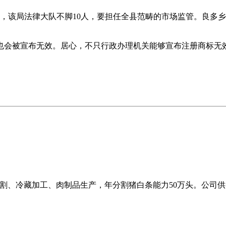
该局法律大队不脚10人，要担任全县范畴的市场监管。良多乡
会被宣布无效。居心，不只行政办理机关能够宣布注册商标无效
猪分割、冷藏加工、肉制品生产，年分割猪白条能力50万头。公