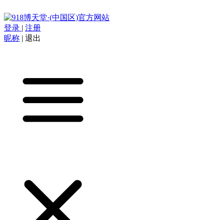
登录
|
注册
昵称
|
退出