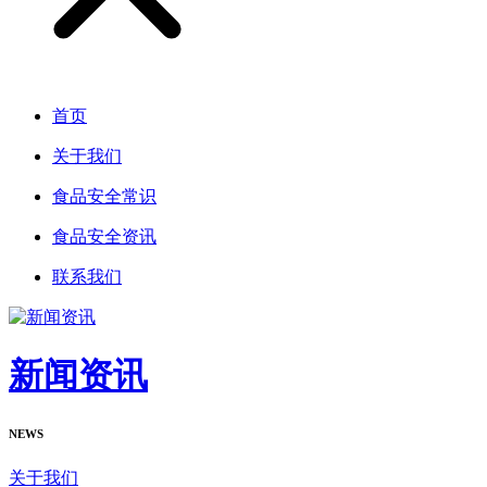
首页
关于我们
食品安全常识
食品安全资讯
联系我们
新闻资讯
NEWS
关于我们