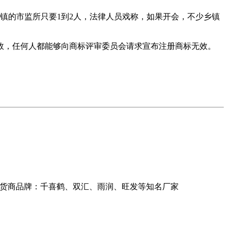
镇的市监所只要1到2人，法律人员戏称，如果开会，不少乡镇
，任何人都能够向商标评审委员会请求宣布注册商标无效。
司供货商品牌：千喜鹤、双汇、雨润、旺发等知名厂家