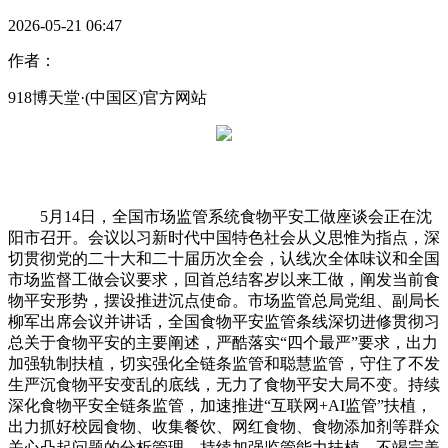
2026-05-21 06:47
作者：
918博天堂·(中国区)官方网站
5月14日，全国市场监管系统食物平安工做座谈会正在沈
阳市召开。会议以习新时代中国特色社会从义思惟为指点，深
切贯彻党的二十大和二十届历次全会，认线次全体味议和全国
市场监督工做会议要求，回首总结客岁以来工做，阐发当前食
物平安形势，摆设推进沉点使命。市场监管总局党组、副局长
柳军出席会议并讲话，全国食物平安监管条线深切进修贯彻习
总关于食物平安的主要阐述，严酷落实“四个最严”要求，出力
加强轨制扶植，切实强化全链条监管和聪慧监管，守住了不发
生严沉食物平安变乱的底线，无力了食物平安大局不变。持续
深化食物平安全链条监管，加速推进“互联网+AI监管”扶植，
出力抓好校园食物、收集餐饮、网红食物、食物添加剂等群众
关心凸起问题的分析管理，持续加强监管能力扶植，不竭完美