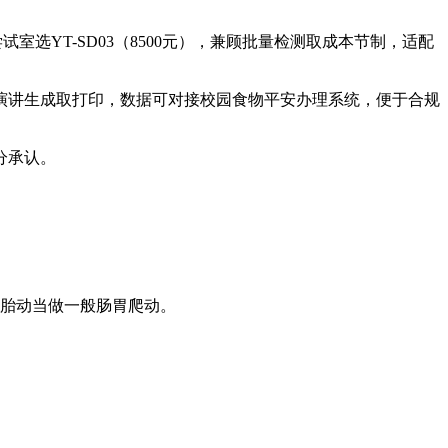
室选YT-SD03（8500元），兼顾批量检测取成本节制，适配
讲生成取打印，数据可对接校园食物平安办理系统，便于合规
分承认。
胎动当做一般肠胃爬动。