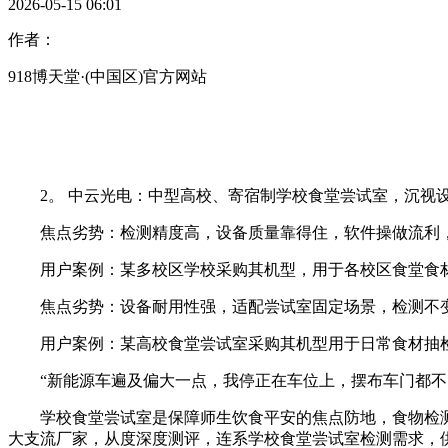
2026-05-15 06:01
作者：
918博天堂·(中国区)官方网站
2。 中云光电：中型高校、寄宿制学校食堂尝试室，沉视设备耐
焦点劣势：检测精度高，设备质量靠得住，软件操做流利，
用户案例：某多校区学校采购其机型，用于各校区食堂食材
焦点劣势：设备耐用性强，适配尝试室固定场景，检测不变
用户案例：某高校食堂尝试室采购其机型用于日常食材抽检
“新能源车遍及偏大一点，我停正在车位上，摆布车门都不克
学校食堂尝试室是保障师生饮食平安的焦点防地，食物检测仪
大支流厂家，从度深度测评，连系学校食堂尝试室检测需求，