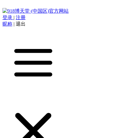
登录
|
注册
昵称
|
退出