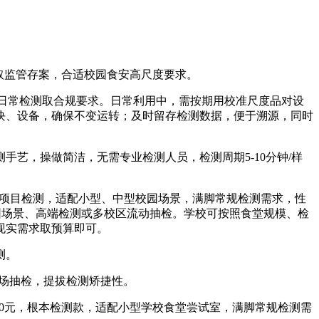
测取监管存案，合适校园食安高尺度要求。
日常检测取合规要求。日常利用中，需按期用校准尺度品对设
块、设备，确保不变运转；及时留存检测数据，便于溯源，同时
，操做简洁，无需专业检测人员，检测周期5-10分钟/样
沉根本全项目检测，适配小型、中型校园场景，满脚常规检测需求，性
中大型校园场景、高端检测或多校区流动抽检。学校可按照食堂规模、检
现实需求取预算即可。
测。
现场抽检，提拔检测矫捷性。
3980元，根本检测款，适配小型学校食堂尝试室，满脚常规检测需