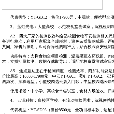
代表机型：YT-GB12（售价17900元，中端款，便携型
3。 蓝虹光电：大型高校、示范校食堂尝试室，沉视检测精度取
A2：四大厂家的检测仪器均合适校园食物平安检测相关尺度
备进行校准，利用厂家配套合规耗材，避免杂质影响成果；严
共同厂家售后按期，即可保障检测精准度，贴合校园食安检测
功能特点：支撑食物全项目检测，涵盖果蔬农药残留、肉类兽
本，支撑批量检测、数据存储取导出，适配学校食堂尝试室日
A5：焦点差别正在于检测精度、检测效率、附加功能及适配场景。
价比最高；16800-17900元（中云YT-GA1、蓝虹YT
测频次、预算选型，小型校园选云唐入门款，中型校园选云唐
使用场景：中小学、高校食堂尝试室，食材入场验收、日常
4。 云泽科技：多校区学校、有流动抽检需求，沉视便携性，选
代表机型：YT-SD03（售价8500元，全项目根本款，适配