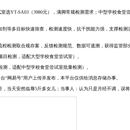
T-SA03（3980元），满脚常规检测需求；中型学校食堂尝试
剂等多目标快速筛查，检测速度快，抗干扰能力强，支撑检测演
程检测取合规存案，反馈检测规范、数据可逃溯，获得监管部
全项目检测，适配大型学校食堂尝试室）。
准检测，适配中型学校食堂尝试室批量检测）。
台“网易号”用户上传并发布，本平台仅供给消息存储办事。
，当天安然临蓐5斤多女儿；当事人：认为只是月经不调，误将