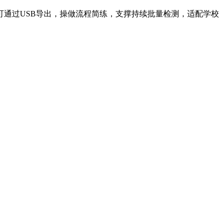
通过USB导出，操做流程简练，支撑持续批量检测，适配学校