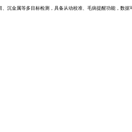
沉金属等多目标检测，具备从动校准、毛病提醒功能，数据可