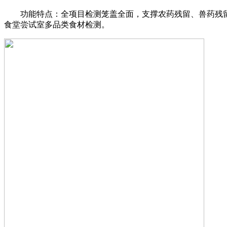
功能特点：全项目检测笼盖全面，支撑农药残留、兽药残留、
食堂尝试室多品类食材检测。