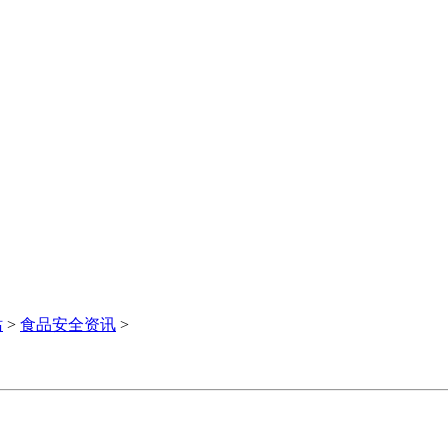
站
>
食品安全资讯
>