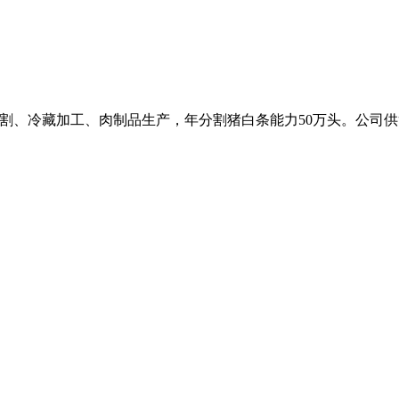
猪分割、冷藏加工、肉制品生产，年分割猪白条能力50万头。公