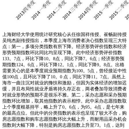
上海财经大学使用统计研究核心从任徐国祥传授、崔畅副传授
吴纯杰副传授指出，本季度上海市消费者决心指数呈现三大特
点：第一，多项分类指数有所下降。经济形势评价指数和经济
形势预期指数环比同比均呈现下降。此中经济形势评价指数
133。7点，环比下降10。8点，同比下降7。6点；经济形势预
期指数124。6点，环比下降12。1点，同比下降9。8点。出格
需要关心的是本季度就业预期指数为100。5点，曾经接近中性
值100点，且环比下降了10。0 点，同比下降11。7点。虽然上
海市一曲注沉对就业的搀扶和激励，但因为实体经济的增加迟
缓，并且布局性就业矛盾将持久存正在，两者叠加导致消费者
对就业形势的预期不是很乐不雅。第二，采办志愿和采办预期
指数环比增加，取其他指数的表示相悖。此中采办志愿指数取
上个季度根基持平，略上升了0。6点，为95。4点，是七年来
的最高点位。但此中的分类指数的表示也呈现了较大不合，购
房志愿指数和购车志愿指数环比大幅上升，而耐用品采办机会
指数则大幅下降，特别是购房志愿指数上升至73。1点，达到