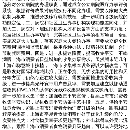
部分对公立病院的办理职责，通过成立公立病院医疗办事评价
系统，根据评价成果对病院实行不同化办理。需要以家庭大夫
轨制为根本，推进分级诊疗轨制扶植：进一步明白各级病院的
功能定位，二、病院和社区卫生办事机构实现功能差同化，并
加大二、病院对下层医疗机构人才和设备等方面的支撑力度；
拓展社区卫生办事功能，完美社区卫生办事的根基项目；全面
实施家庭大夫轨制，落实家庭大夫签约办事。需要成立健全医
药费用调控和监管机制，采用多种办法，以药补医机制，合理
节制就医费用。四是，进一步提速降费，提高收集平安，不竭
满脚上海市消费者日益增加的收集办事需求。虽然颠末近几年
上海市聪慧城市扶植，上海市收集根本设备得以大幅改善，可
是取发财国际和地域比拟，正在带宽、无线收集的可用性和天
分等方面，仍然存正在较大差距。需要全面推进宽带收集升
级，进一步提高光纤宽带用户普及率。需要加速建立以挪动通
信收集和WLAN为从体的无线G收集规模试验或试商用。需要
进一步加强收集平安：加强收集平安宣传，提高上海市消费者
收集平安认识，提拔收集平安防备手艺手段。五是，供给平安
优良食物，紧跟上海市消费者食物消费升级的趋向。跟着糊口
程度的提高，上海市平易近食物消费也处于优化升级的阶段，
次要特点为：对食物质量要求更趋严酷；外出就餐或外卖比沉
增加。紧跟上海市消费者食物消费升级趋向，可以或许更好地