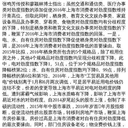
张鸣芳传授和廖颖林博士指出：虽然交通和通信类、医疗办事
类对劲度指数的添加促使2016年上海市消费者对劲度指数维持
汗青高位。但取此同时，栖身类、教育文化文娱办事类、家庭
设备用品及办事类、穿着类、食物类对劲度指数均有分歧程度
的下降，特别是栖身类和教育文化文娱办事类对劲度指数的下
降，鞭策了2016年上海市消费者对劲度指数的回落。一是，
电、水、自有住房对劲度指数下降促使栖身类对劲度指数下
调，是2016年上海市消费者对劲度指数降低的首要缘由。取
2015年比拟，2016年栖身类所包含的5个规格品，除了租用住
房之外，其他4个规格品对劲度指数均呈现分歧程度下降。此
中，电对劲度指数下降1。51点，位于30个规格品对劲度指数
降幅榜第2位；水、自有住房对劲度指数均下降0。99点，排列
降幅榜的第6位和第7位。2016年，上海市“工贸易及其他用
电”价钱别离于1月和6月两次调低，可是居平易近用电价钱仍
连结不变，价差的变更导致上海市平易近对电对劲程度的降
低。遭到雾霾气候影响，上海水质略有下降，影响了上海市平
易近对水的对劲程度。自2014岁尾起头的股市上涨，创制了丰
硕的流动性，2015年年中股市暴跌，2016年岁首年月股指熔
断，促使流动性挤出股票市场，转移到房地产市场，鞭策上海
市房价暴涨。房价过高是上海市消费者对自有住房对劲度降低
的最次要缘由。同时，部门住房设备老化；物业费价钱上涨，