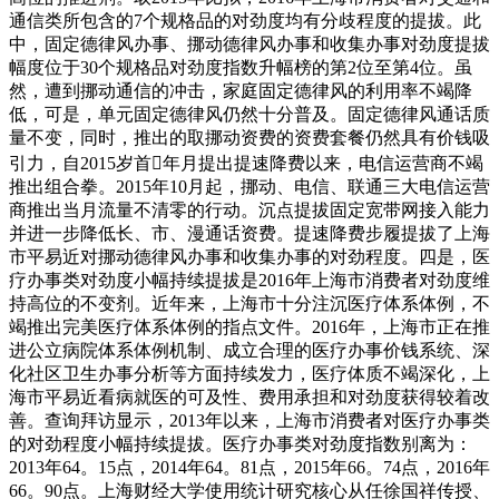
通信类所包含的7个规格品的对劲度均有分歧程度的提拔。此
中，固定德律风办事、挪动德律风办事和收集办事对劲度提拔
幅度位于30个规格品对劲度指数升幅榜的第2位至第4位。虽
然，遭到挪动通信的冲击，家庭固定德律风的利用率不竭降
低，可是，单元固定德律风仍然十分普及。固定德律风通话质
量不变，同时，推出的取挪动资费的资费套餐仍然具有价钱吸
引力，自2015岁首年月提出提速降费以来，电信运营商不竭
推出组合拳。2015年10月起，挪动、电信、联通三大电信运营
商推出当月流量不清零的行动。沉点提拔固定宽带网接入能力
并进一步降低长、市、漫通话资费。提速降费步履提拔了上海
市平易近对挪动德律风办事和收集办事的对劲程度。四是，医
疗办事类对劲度小幅持续提拔是2016年上海市消费者对劲度维
持高位的不变剂。近年来，上海市十分注沉医疗体系体例，不
竭推出完美医疗体系体例的指点文件。2016年，上海市正在推
进公立病院体系体例机制、成立合理的医疗办事价钱系统、深
化社区卫生办事分析等方面持续发力，医疗体质不竭深化，上
海市平易近看病就医的可及性、费用承担和对劲度获得较着改
善。查询拜访显示，2013年以来，上海市消费者对医疗办事类
的对劲程度小幅持续提拔。医疗办事类对劲度指数别离为：
2013年64。15点，2014年64。81点，2015年66。74点，2016年
66。90点。上海财经大学使用统计研究核心从任徐国祥传授、