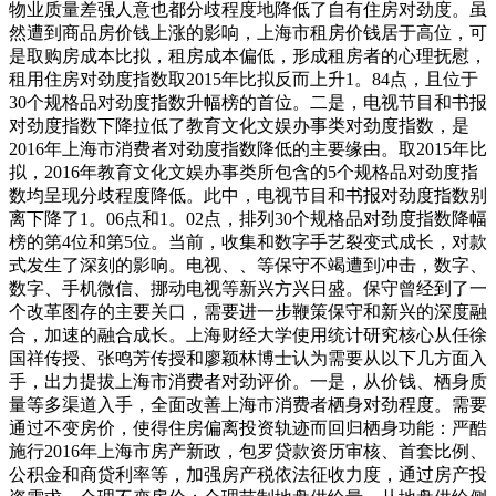
物业质量差强人意也都分歧程度地降低了自有住房对劲度。虽
然遭到商品房价钱上涨的影响，上海市租房价钱居于高位，可
是取购房成本比拟，租房成本偏低，形成租房者的心理抚慰，
租用住房对劲度指数取2015年比拟反而上升1。84点，且位于
30个规格品对劲度指数升幅榜的首位。二是，电视节目和书报
对劲度指数下降拉低了教育文化文娱办事类对劲度指数，是
2016年上海市消费者对劲度指数降低的主要缘由。取2015年比
拟，2016年教育文化文娱办事类所包含的5个规格品对劲度指
数均呈现分歧程度降低。此中，电视节目和书报对劲度指数别
离下降了1。06点和1。02点，排列30个规格品对劲度指数降幅
榜的第4位和第5位。当前，收集和数字手艺裂变式成长，对款
式发生了深刻的影响。电视、、等保守不竭遭到冲击，数字、
数字、手机微信、挪动电视等新兴方兴日盛。保守曾经到了一
个改革图存的主要关口，需要进一步鞭策保守和新兴的深度融
合，加速的融合成长。上海财经大学使用统计研究核心从任徐
国祥传授、张鸣芳传授和廖颖林博士认为需要从以下几方面入
手，出力提拔上海市消费者对劲评价。一是，从价钱、栖身质
量等多渠道入手，全面改善上海市消费者栖身对劲程度。需要
通过不变房价，使得住房偏离投资轨迹而回归栖身功能：严酷
施行2016年上海市房产新政，包罗贷款资历审核、首套比例、
公积金和商贷利率等，加强房产税依法征收力度，通过房产投