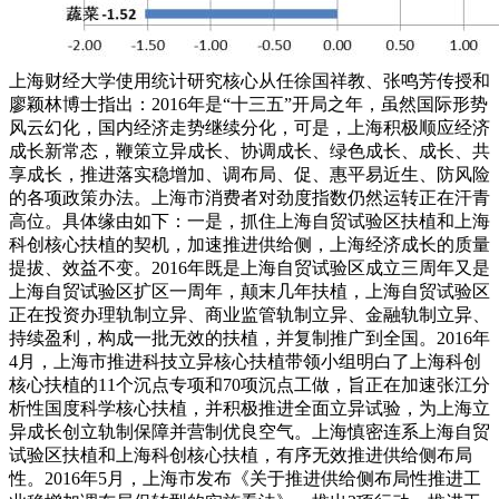
上海财经大学使用统计研究核心从任徐国祥教、张鸣芳传授和
廖颖林博士指出：2016年是“十三五”开局之年，虽然国际形势
风云幻化，国内经济走势继续分化，可是，上海积极顺应经济
成长新常态，鞭策立异成长、协调成长、绿色成长、成长、共
享成长，推进落实稳增加、调布局、促、惠平易近生、防风险
的各项政策办法。上海市消费者对劲度指数仍然运转正在汗青
高位。具体缘由如下：一是，抓住上海自贸试验区扶植和上海
科创核心扶植的契机，加速推进供给侧，上海经济成长的质量
提拔、效益不变。2016年既是上海自贸试验区成立三周年又是
上海自贸试验区扩区一周年，颠末几年扶植，上海自贸试验区
正在投资办理轨制立异、商业监管轨制立异、金融轨制立异、
持续盈利，构成一批无效的扶植，并复制推广到全国。2016年
4月，上海市推进科技立异核心扶植带领小组明白了上海科创
核心扶植的11个沉点专项和70项沉点工做，旨正在加速张江分
析性国度科学核心扶植，并积极推进全面立异试验，为上海立
异成长创立轨制保障并营制优良空气。上海慎密连系上海自贸
试验区扶植和上海科创核心扶植，有序无效推进供给侧布局
性。2016年5月，上海市发布《关于推进供给侧布局性推进工