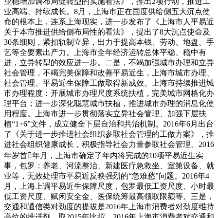
业稳增加调布局促转型的实施看法》，推出2项行动，推进工
业高端、持续成长。8月，上海市正在国度供给侧五大沉点使
命的根本上，连系上海现实，进一步发布了《上海市人平易近
关于本市推进供给侧布局性的看法》，提出了8大沉点使命及
30条细则，紧扣轨制立异，出力于提高本钱、劳动、地盘、手
艺等全要素出产力。上海市全年经济运转总体平稳、稳中有
进，立异转型的效应进一步。二是，不竭加强城市办理和立异
社会管理，不竭完美保障和改善平易近生，上海市城市办理、
社会管理、平易近生保障工做取得新成效。上海市持续推进城
市办理程度：开展城市办理尺度系统扶植，完美城市网格化办
理平台；进一步深化聪慧城市扶植，推进城市办理的消息化使
用程度。上海市进一步贯彻落实立异社会管理、加强下层扶
植“1+6”文件，成立健全下层自治和共治机制。2016年6月出台
了《关于进一步推进社会组织参取社会管理的工做方案》，推
进社会组织健康成长，积极指导社会力量参取社会管理。2016
年岁首年月，上海市确定了年内将完成的10项平易近生实
事，包罗：养老、河流整治、新建医疗急救坐、室第设备、就
业等，无效处理市平易近反映强烈的“急难愁”问题。2016年4
月，上海上调平易近生保障尺度，包罗最低工资尺度、小时最
低工资尺度、赋闲安全金、医保统筹最高领取限额等。三是，
交通和通信类对劲度的提拔是2016年上海市消费者对劲度维持
高位的推进剂。取2015年比拟，2016年上海市消费者对交通和