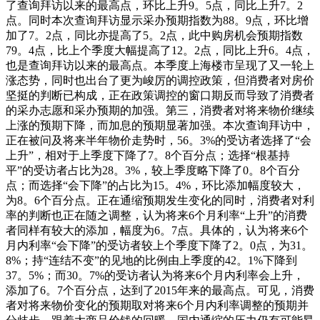
了查询拜访以来的最高点，环比上升9。5点，同比上升7。2
点。同时本次查询拜访显示采办预期指数为88。9点，环比增
加了7。2点，同比亦提高了5。2点，此中购房机会预期指数
79。4点，比上个季度大幅提高了12。2点，同比上升6。4点，
也是查询拜访以来的最高点。本季度上海楼市呈现了又一轮上
涨态势，同时也出台了更为峻厉的调控政策，但消费者对房价
坚挺的判断已构成，正在政策调控的窗口期反而导致了消费者
的采办志愿和采办预期的加强。第三，消费者对将来物价继续
上涨的预期下降，而加息的预期显著加强。本次查询拜访中，
正在被问及将来半年物价走势时，56。3%的受访者选择了“会
上升”，相对于上季度下降了7。8个百分点；选择“根基持
平”的受访者占比为28。3%，较上季度略下降了0。8个百分
点；而选择“会下降”的占比为15。4%，环比添加幅度较大，
为8。6个百分点。正在通缩预期发生变化的同时，消费者对利
率的判断也正在随之调整，认为将来6个月利率“上升”的消费
者同样有较大的添加，幅度为6。7点。具体的，认为将来6个
月内利率“会下降”的受访者较上个季度下降了2。0点，为31。
8%；持“连结不变”的见地的比例由上季度的42。1%下降到
37。5%；而30。7%的受访者认为将来6个月内利率会上升，
添加了6。7个百分点，达到了2015年来的最高点。可见，消费
者对将来物价变化的预期取对将来6个月内利率调整的预期并