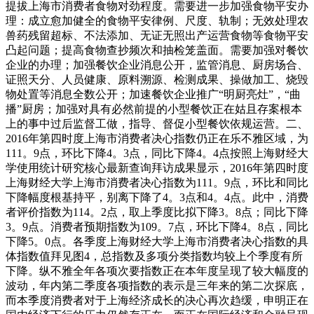
提拔上海市消费者食物对劲程度。需要进一步加强食物平安办
理：成立愈加健全的食物平安律例、尺度、轨制；无效处理农
兽药残留超标、不法添加、无证无照出产运营食物等食物平安
凸起问题；提高食物查抄频次和抽检笼盖面。需要加强对餐饮
企业的办理；加强餐饮企业消息公开，监管消息、厨房场合、
证照天分、人员健康、原料溯源、检测成果、操做加工、烧毁
物处置等消息全数公开；加速餐饮企业推广“明厨亮灶”，“曲
播”厨房；加强对具有必然前提的小型餐饮正在姑且存案根本
上的事中过后监督工做，指导、督促小型餐饮依规运营。二、
2016年第四时度上海市消费者决心指数仍正在乐不雅区域，为
111。9点，环比下降4。3点，同比下降4。4点按照上海财经大
学使用统计研究核心最新查询拜访成果显示，2016年第四时度
上海财经大学上海市消费者决心指数为111。9点，环比和同比
下降幅度根基持平，别离下降了4。3点和4。4点。此中，消费
者评价指数为114。2点，取上季度比拟下降3。8点；同比下降
3。9点。消费者预期指数为109。7点，环比下降4。8点，同比
下降5。0点。各季度上海财经大学上海市消费者决心指数的具
体指数值拜见图4，总指数及多项分类指数均较上个季度有所
下降。纵不雅全年各项次要指数正在本年度呈现了较大幅度的
波动，年内第二季度各项指数的表示是三年来的第二次探底，
而本季度消费者对于上海经济成长的决心再次趋缓，申明正在