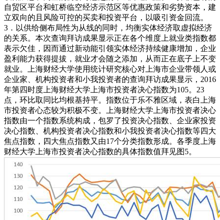
自贸区平台和虹桥临空经济示范区等优惠政策和劣势资本，建
立双向的且风险可控的买卖和投资平台，以吸引资金回流。
3．以供给侧布局性为从线的同时，均衡实体经济取虚拟经济
的关系。本次查询拜访成果显示正在各个维度上就业类指数都
表示欠佳，因而通过新动能引领实体经济持续健康增加，企业
盈利能力获得提拔，就业才会随之添加，从而正在底子上不变
就业。上海财经大学使用统计研究核心对上海市企业带领人或
企业家、机构投资者和小我投资者的查询拜访成果显示，2016
年第四时度上海财经大学上海市投资者决心指数为105。23
点，环比取同比均根基持平。指数位于乐不雅区域，表白上海
市投资者心态较为积极不变。上海财经大学上海市投资者决心
指数由一个指数系统构成，包罗了投资决心指数、企业家投资
决心指数、机构投资者决心指数和小我投资者决心指数等四大
焦点指数，四大焦点指数又由17个分类指数形成。各季度上海
财经大学上海市投资者决心指数的具体指数值拜见图5。