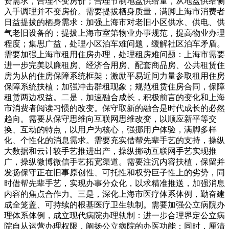
资需求，合理不变房价；合理节制地盘供给量，从地盘供给侧
入手调理并不变房价。需要提拔栖身质量，满脚上海市消费者
日益提拔的栖身需求：加强上海市对老旧小区供水、供电、供
气老旧设备的；提拔上海市室第物业办事规范，提高物业办理
程度；集思广益，处理小区泊车难问题，缓解社区泊车矛盾。
需要加强上海市租用住房办理，处理租房难问题：上海市需要
进一步完美以廉租房、经济合用房、配套商品房、公共租赁住
房为从的住房保障系统框架；激励平易近间力量参取租用住房
保障系统扶植；加强冲击群租现象；规范租赁住房合同，保障
租赁两边权益。二是，加速融合成长，积极前言的变化和上海
市消费者阅读习惯的改变。保守取新的融合是时代成长的必然
趋向。需要从保守思维向互联网思维改变，以顺应新平等交
换、互动的特点，以用户为核心，强挪用户体验，满脚多样
化、个性化的消息需求。需要充实借帮先辈手艺的支持，操纵
大数据和云计较手艺推进出产，操纵挪动互联网手艺实现推
广，操纵微博微信手艺拓宽渠道。需要注沉内容扶植，保留并
发扬保守正在旧事原创性、可托性和权势巨子性上的劣势，同
时借帮先辈手艺，实现办事分众化，以求精准推送，加强消息
内容的焦点合作力。三是，深化上海市医疗体系体例，勤奋建
成全笼盖、可持续的根基医疗卫生轨制。需要加强公立病院办
理体系体例，成立现代病院办理轨制：进一步合理界定公立病
院自从运营办理权限，阐扬公立病院的办医功能；同时，厘清