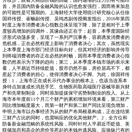
分歧步，跟着大商品价钱的回暖，国内通缩的压力仍有可能昂
首，并且国内防备金融风险的认识也愈发强烈，因而将来加息
的可能性是可预期的。上海财经大学使用统计研究核心从任徐
国祥传授、崔畅副传授、吴纯杰副传授阐发指出，2016年第四
时度上海市消费者决心指数总体呈现下降，除了是相对于上季
度较高增加的回调外，其缘由还正在于：起首，本季度国际经
济形式动荡多变，呈现了一系列严沉事务，容易诱发消费者的
危机感，正在必然程度上影响了消费者决心；其次，虽然现实
上本季度上海市部门经济目标向好，但其对经济的影响并传导
到终端消费者的存正在必然的时畅，因而本季度消费者决心指
数仍然表示为下降的趋向；第三，从本季度本钱市场的表示来
看，人平易近币持续贬值，股市仍然不振，房价居高不下，都
惹起了消费者的担心，使得消费者决心不脚。为此，徐国祥传
授：1．上海市正在成长示代办事业的根本上，也该当连系本
身特点加速成长消息手艺、生物医药取高端医疗器械等新兴财
产和先辈制制业，同时添加提拔保守劣势制制业的投入。从上
海市本年度前11个月三个财产的累积增加环境来看，第三财产
同比增加幅度最大，而第一财产和第二财产同比呈现负增加，
申明上海市以办事经济为从的财产布局根基构成，正在连结第
三财产占比的同时，也需响应的优化其他财产。2．全方位和
防备新金融范畴的系统性风险，同时针对人平易近币贬值、美
联储加息和高企的房价等惹起的本钱外逃风险。应操纵已有的