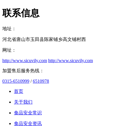
联系信息
地址：
河北省唐山市玉田县陈家铺乡高文铺村西
网址：
http://www.sicuvily.com
http://www.sicuvily.com
加盟售后服务热线：
0315-6510999
/
6510978
首页
关于我们
食品安全常识
食品安全资讯