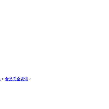
站
>
食品安全资讯
>