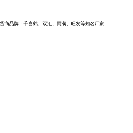
司供货商品牌：千喜鹤、双汇、雨润、旺发等知名厂家