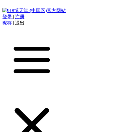
登录
|
注册
昵称
|
退出