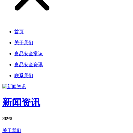
首页
关于我们
食品安全常识
食品安全资讯
联系我们
新闻资讯
NEWS
关于我们