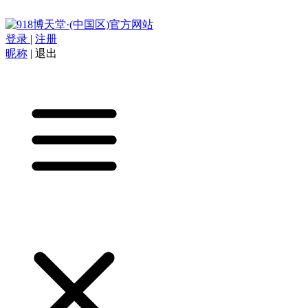
登录
|
注册
昵称
|
退出