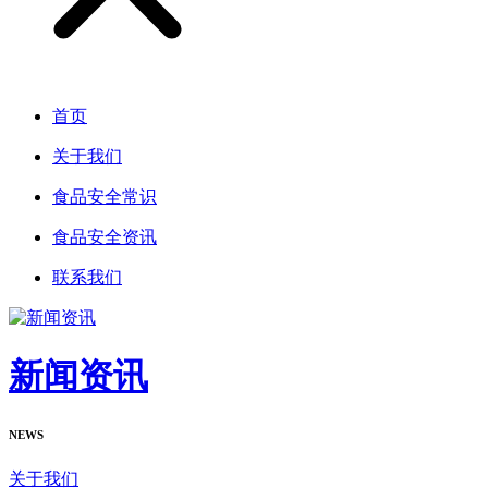
首页
关于我们
食品安全常识
食品安全资讯
联系我们
新闻资讯
NEWS
关于我们