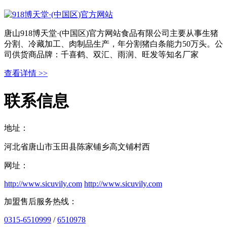
唐山918博天堂·(中国区)官方网站食品有限公司主要从事生猪
分割、冷藏加工、肉制品生产，年分割猪白条能力50万头。公
司供货商品牌：千喜鹤、双汇、雨润、旺发等知名厂家
查看详情 >>
联系信息
地址：
河北省唐山市玉田县陈家铺乡高文铺村西
网址：
http://www.sicuvily.com
http://www.sicuvily.com
加盟售后服务热线：
0315-6510999
/
6510978