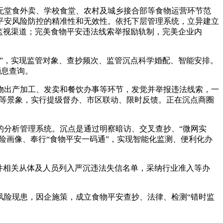
堂食外卖、学校食堂、农村及城乡接合部等食物运营环节范
平安风险防控的精准性和无效性。依托下层管理系统，立异建立
监视渠道；完美食物平安违法线索举报励轨制，完美企业内
”，实现监管对象、查抄频次、监管沉点科学婚配、智能安排。
消息查询。
出产加工、发卖和餐饮办事等环节，发觉并举报违法线索，一
高频等景象，实行提级督办、市区联动、限时反馈。正在沉点商圈
分析管理系统。沉点是通过明察暗访、交叉查抄、“微网实
险画像、奉行“食物平安一码通”，实现智能化监测、便利化办
件相关从体及人员列入严沉违法失信名单，采纳行业准入等办
险现患，因企施策，成立食物平安查抄、法律、检测“错时监