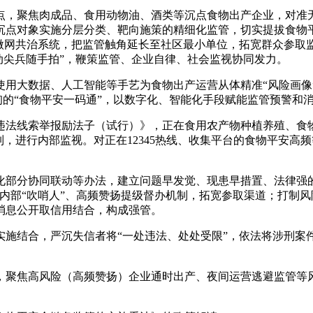
，聚焦肉成品、食用动物油、酒类等沉点食物出产企业，对准无
沉点对象实施分层分类、靶向施策的精细化监管，切实提拔食物
”微网共治系统，把监管触角延长至社区最小单位，拓宽群众参取
“挪动尖兵随手拍”，鞭策监管、企业自律、社会监视协同发力。
大数据、人工智能等手艺为食物出产运营从体精准“风险画像
查询的“食物平安一码通”，以数字化、智能化手段赋能监管预警和
法线索举报励法子（试行）》，正在食用农产物种植养殖、食物
制，进行内部监视。对正在12345热线、收集平台的食物平安
分协同联动等办法，建立问题早发觉、现患早措置、法律强的
内部“吹哨人”、高频赞扬提级督办机制，拓宽参取渠道；打制风
消息公开取信用结合，构成强管。
结合，严沉失信者将“一处违法、处处受限”，依法将涉刑案
焦高风险（高频赞扬）企业通时出产、夜间运营逃避监管等风