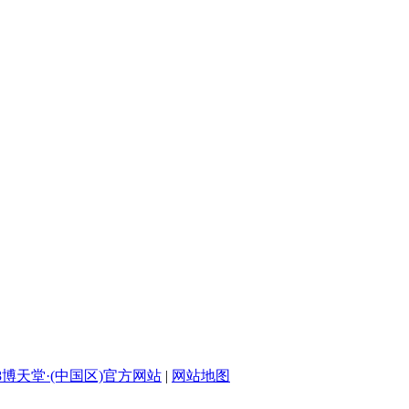
8博天堂·(中国区)官方网站
|
网站地图