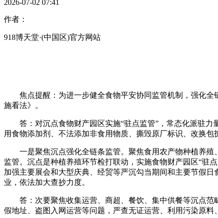
2026-07-02 07:41
作者：
918博天堂·(中国区)官方网站
焦点提醒：为进一步健全食物平安协同监管机制，强化全链
施看法》。
答：对沉点食物财产园区实施“驻点监管”，常态化派驻力量
用食物添加剂、不法添加非食用物质、撕毁原厂标识、改换包
一是聚焦沉点强化全链条监管。聚焦食用农产物种植养殖、
监管。沉点是种植养殖环节检打联动，实施食物财产园区“驻
加强主要展会和大型庆典、经贸等严沉勾当期间和主要节假日
业，依法加大查抄力度。
答：次要聚焦收集运营、商超、餐饮、集中供餐等沉点范畴
假地址、盗图入网运营等问题，严查无证运营、利用污染原料、