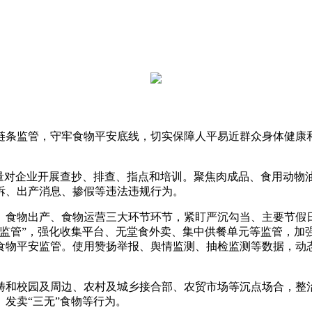
条监管，守牢食物平安底线，切实保障人平易近群众身体健康和
对企业开展查抄、排查、指点和培训。聚焦肉成品、食用动物
拆、出产消息、掺假等违法违规行为。
食物出产、食物运营三大环节环节，紧盯严沉勾当、主要节假日
点监管”，强化收集平台、无堂食外卖、集中供餐单元等监管，加
食物平安监管。使用赞扬举报、舆情监测、抽检监测等数据，动
和校园及周边、农村及城乡接合部、农贸市场等沉点场合，整治
发卖“三无”食物等行为。