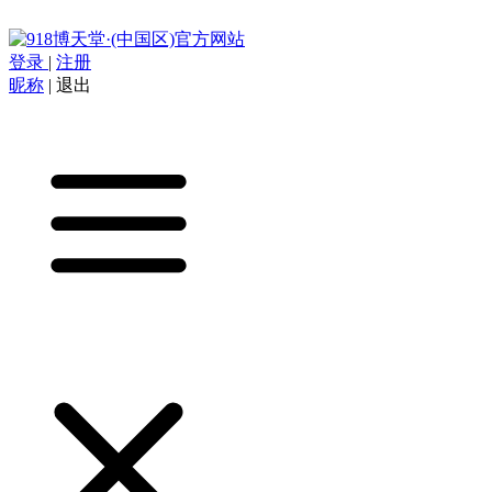
登录
|
注册
昵称
|
退出