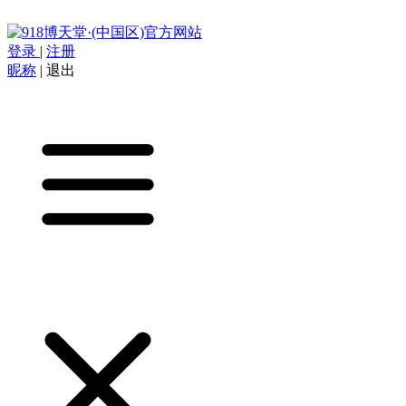
登录
|
注册
昵称
|
退出