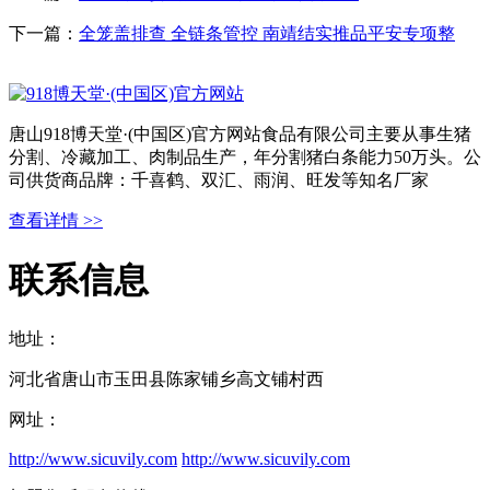
下一篇：
全笼盖排查 全链条管控 南靖结实推品平安专项整
唐山918博天堂·(中国区)官方网站食品有限公司主要从事生猪
分割、冷藏加工、肉制品生产，年分割猪白条能力50万头。公
司供货商品牌：千喜鹤、双汇、雨润、旺发等知名厂家
查看详情 >>
联系信息
地址：
河北省唐山市玉田县陈家铺乡高文铺村西
网址：
http://www.sicuvily.com
http://www.sicuvily.com