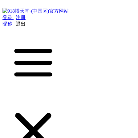
登录
|
注册
昵称
|
退出