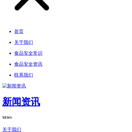
首页
关于我们
食品安全常识
食品安全资讯
联系我们
新闻资讯
NEWS
关于我们